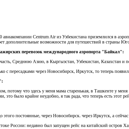
авиакомпании Centrum Air из Узбекистана приземлился в аэроп
роет дополнительные возможности для путешествий в страны Юг
сажирских перевозок международного аэропорта "Байкал":
 часть, Среднюю Азию, в Кыргызстан, Узбекистан, Казахстан и 
ко с пересадками через Новосибирск, Иркутск, то теперь появи
":
, потому что здесь у меня мама старенькая, в Ташкенте у меня в
 это было крайне неудобно, я так рада, что теперь есть этот рей
до этого постоянные, через Новосибирск. через Иркутск, а сейчас
токе России: недавно был запущен рейс на китайский остров Хай