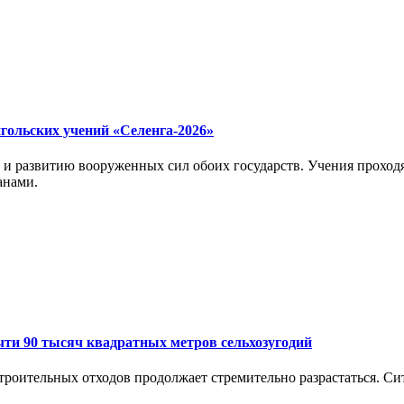
гольских учений «Селенга-2026»
 развитию вооруженных сил обоих государств. Учения проходят
анами.
чти 90 тысяч квадратных метров сельхозугодий
роительных отходов продолжает стремительно разрастаться. Си