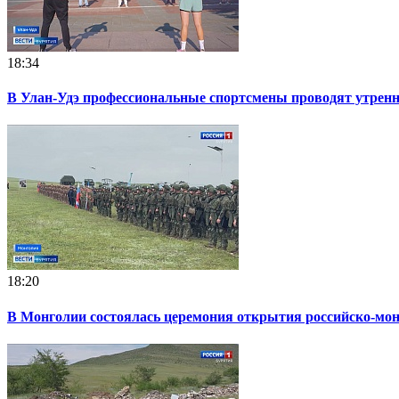
18:34
В Улан-Удэ профессиональные спортсмены проводят утрен
18:20
В Монголии состоялась церемония открытия российско-мон