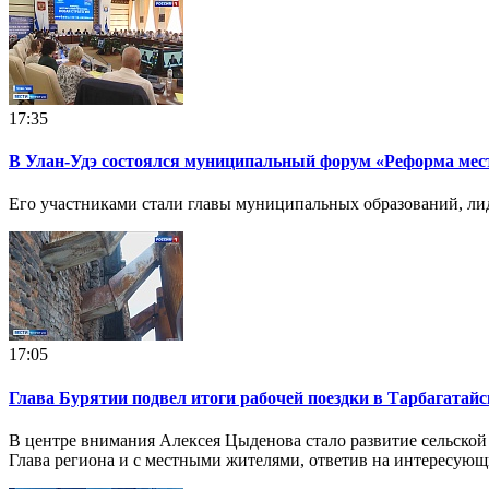
17:35
В Улан-Удэ состоялся муниципальный форум «Реформа мес
Его участниками стали главы муниципальных образований, ли
17:05
Глава Бурятии подвел итоги рабочей поездки в Тарбагатай
В центре внимания Алексея Цыденова стало развитие сельской
Глава региона и с местными жителями, ответив на интересующ