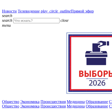
Новости
Телевидение
play_circle_outline
Прямой эфир
search
search
close
menu
Общество
Экономика
Происшествия
Медицина
Образование
С
Общество
Экономика
Происшествия
Медицина
Образование
С