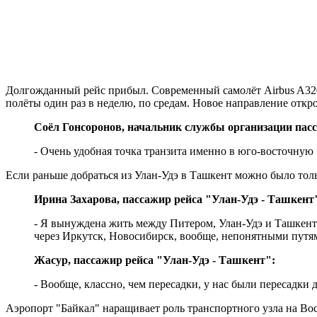
Долгожданный рейс прибыл. Современный самолёт Airbus A320 
полёты один раз в неделю, по средам. Новое направление отк
Соёл Гонсоронов, начальник службы организации пас
- Очень удобная точка транзита именно в юго-восточную
Если раньше добраться из Улан-Удэ в Ташкент можно было толь
Ирина Захарова, пассажир рейса "Улан-Удэ - Ташкент
- Я вынуждена жить между Питером, Улан-Удэ и Ташкентом
через Иркутск, Новосибирск, вообще, непонятными путями,
Жасур, пассажир рейса "Улан-Удэ - Ташкент":
- Вообще, классно, чем пересадки, у нас были пересадки 
Аэропорт "Байкал" наращивает роль транспортного узла на Вос