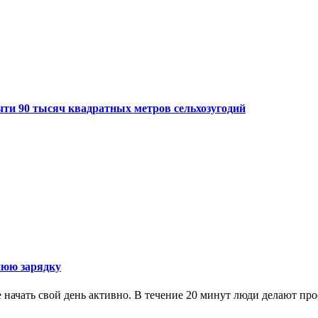
чти 90 тысяч квадратных метров сельхозугодий
нюю зарядку
ачать свой день активно. В течение 20 минут люди делают прос