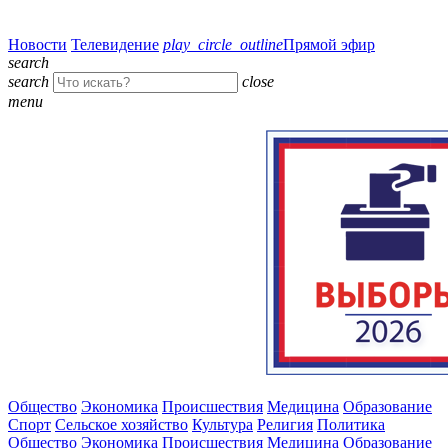
Новости
Телевидение
play_circle_outline
Прямой эфир
search
search
close
menu
Общество
Экономика
Происшествия
Медицина
Образование
Спорт
Сельское хозяйство
Культура
Религия
Политика
Общество
Экономика
Происшествия
Медицина
Образование