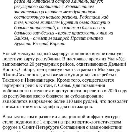
рейса на китайский остров Хайнань, запуск
регулярного сообщения с Узбекистаном
значительно усиливает международную
составляющую нашего региона. Работаем над
тем, чтобы жителям Бурятии было доступно
больше направлений, а гостям из ближнего и
дальнего зарубежья - проще приезжать к нам на
Байкал, - отметил зампред Правительства
Бурятии Евгений Коркин.
Новый международный маршрут дополнил внушительную
полетную карту республики. В настоящее время из Улан-Удэ
выполняется 20 регулярных рейсов, охватывающих Дальний
Восток, Сибирь, центральную часть страны от Москвы до
Южно-Сахалинска, а также межмуниципальные рейсы в
Таксимо и Нижнеангарск. Кроме того, осуществляется
чартерный рейс в Китай, г. Санья. Для повышения
мобильности населения и доступности перелетов в 2026 году
из республиканского бюджета на субсидирование
авиабилетов направлено более 110 млн рублей, что позволяет
снижать стоимость тарифов для пассажиров.
Важным шагом в развитии авиационной инфраструктуры
стало подписание 1 апреля на транспортно-логистическом
форуме в Санкт-Петербурге Соглашения о взаимодействии