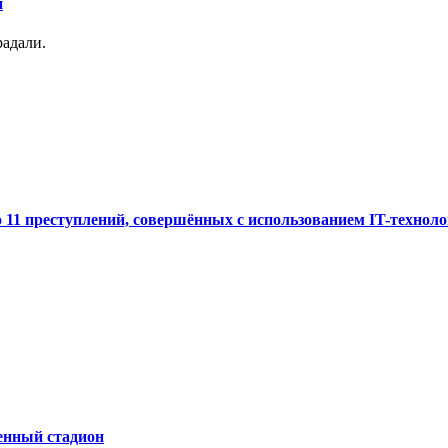
й
радали.
 11 преступлений, совершённых с использованием IT-технол
енный стадион