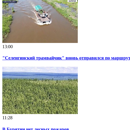
13:00
"Селенгинский трамвайчик" вновь отправился по маршруту
11:28
В Бурятии нет лесных пожаров