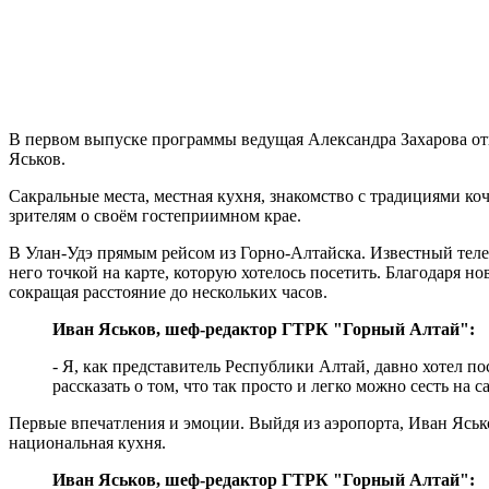
В первом выпуске программы ведущая Александра Захарова от
Яськов.
Сакральные места, местная кухня, знакомство с традициями к
зрителям о своём гостеприимном крае.
В Улан-Удэ прямым рейсом из Горно-Алтайска. Известный тележ
него точкой на карте, которую хотелось посетить. Благодаря н
сокращая расстояние до нескольких часов.
Иван Яськов, шеф-редактор ГТРК "Горный Алтай":
- Я, как представитель Республики Алтай, давно хотел п
рассказать о том, что так просто и легко можно сесть на с
Первые впечатления и эмоции. Выйдя из аэропорта, Иван Ясько
национальная кухня.
Иван Яськов, шеф-редактор ГТРК "Горный Алтай":