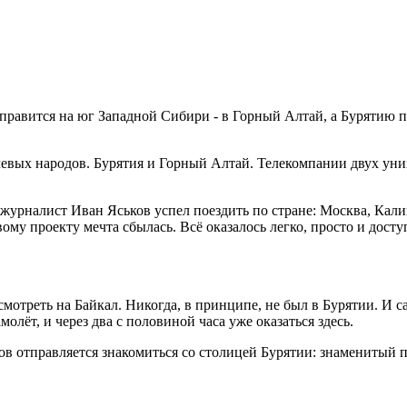
правится на юг Западной Сибири - в Горный Алтай, а Бурятию 
очевых народов. Бурятия и Горный Алтай. Телекомпании двух ун
урналист Иван Яськов успел поездить по стране: Москва, Калин
овому проекту мечта сбылась. Всё оказалось легко, просто и дос
осмотреть на Байкал. Никогда, в принципе, не был в Бурятии. И 
амолёт, и через два с половиной часа уже оказаться здесь.
в отправляется знакомиться со столицей Бурятии: знаменитый п