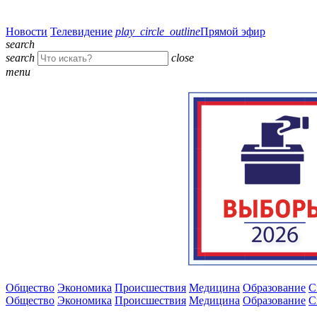
Новости
Телевидение
play_circle_outline
Прямой эфир
search
search
close
menu
Общество
Экономика
Происшествия
Медицина
Образование
С
Общество
Экономика
Происшествия
Медицина
Образование
С