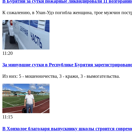
В Бурятии за сутки пожарные ликвидировали 11 возгорани
К сожалению, в Улан-Удэ погибла женщина, трое мужчин пост
11:20
За минувшие сутки в Республике Бурятия зарегистрировано
Из них: 5 - мошенничества, 3 - кражи, 3 - вымогательства.
11:15
В Хонхолое благодаря выпускнику школы строится соврем