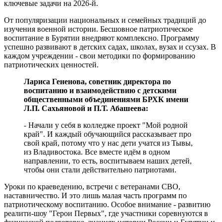
ключевые задачи на 2026-й.
От популяризации национальных и семейных традиций до
изучения военной истории. Бесшовное патриотическое
воспитание в Бурятии внедряют комплексно. Программу
успешно развивают в детских садах, школах, вузах и ссузах. В
каждом учреждении - свои методики по формированию
патриотических ценностей.
Лариса Гененова, советник директора по
воспитанию и взаимодействию с детскими
общественными объединениями БРХК имени
Л.П. Сахьяновой и П.Т. Абашеева:
- Начали у себя в колледже проект "Мой родной
край". И каждый обучающийся рассказывает про
свой край, потому что у нас дети учатся из Тывы,
из Владивостока. Все вместе идём в одном
направлении, то есть, воспитываем наших детей,
чтобы они стали действительно патриотами.
Уроки по краеведению, встречи с ветеранами СВО,
наставничество. И это лишь малая часть программ по
патриотическому воспитанию. Особое внимание - развитию
реалити-шоу "Герои Первых", где участники соревнуются в