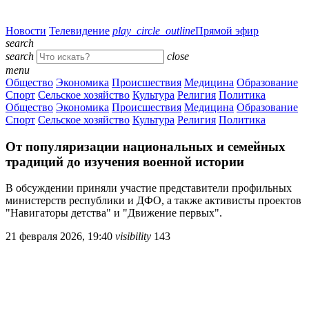
Новости
Телевидение
play_circle_outline
Прямой эфир
search
search
close
menu
Общество
Экономика
Происшествия
Медицина
Образование
Спорт
Сельское хозяйство
Культура
Религия
Политика
Общество
Экономика
Происшествия
Медицина
Образование
Спорт
Сельское хозяйство
Культура
Религия
Политика
От популяризации национальных и семейных
традиций до изучения военной истории
В обсуждении приняли участие представители профильных
министерств республики и ДФО, а также активисты проектов
"Навигаторы детства" и "Движение первых".
21 февраля 2026, 19:40
visibility
143