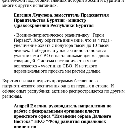
физической подготовке, знаниях истории России и Бурятии и
многих других испытаниях.
Евгения Лудупова, заместитель Председателя
Правительства Бурятии - министр
здравоохранения Республики Бурятия
- Военно-патриотическое реалити-шоу "Герои
Первых". Хочу обратить внимание, что за 4 года -
увеличение охвата с полутора тысяч до 10 тысяч
человек. Победители у нас активно становятся
участниками СВО и наставниками для младших
товарищей. Система наставничества у нас
вовлекается - участники СВО. И из такого
первоначального проекта мы растём дальше.
Бурятия начала внедрять программу бесшовного
патриотического воспитания одна из первых в стране. И
сейчас опыт республики активно распространяется по другим
регионам.
Андрей Емелин, руководитель направления по
работе с федеральными органами власти
проектного офиса "Изменение образа Дальнего
Востока" НКО "Фонд развития социальных
инициатив"