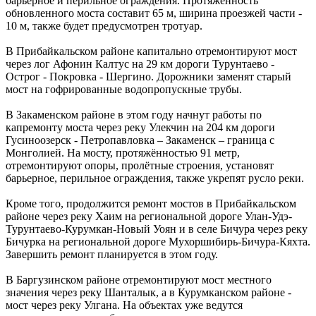
барьерное и перильное ограждения. Протяжённость
обновленного моста составит 65 м, ширина проезжей части -
10 м, также будет предусмотрен тротуар.
В Прибайкальском районе капитально отремонтируют мост
через лог Афонин Калтус на 29 км дороги Турунтаево -
Острог - Покровка - Шергино. Дорожники заменят старый
мост на гофрированные водопропускные трубы.
В Закаменском районе в этом году начнут работы по
капремонту моста через реку Улекчин на 204 км дороги
Гусиноозерск - Петропавловка – Закаменск – граница с
Монголией. На мосту, протяжённостью 91 метр,
отремонтируют опоры, пролётные строения, установят
барьерное, перильное ограждения, также укрепят русло реки.
Кроме того, продолжится ремонт мостов в Прибайкальском
районе через реку Хаим на региональной дороге Улан-Удэ-
Турунтаево-Курумкан-Новый Уоян и в селе Бичура через реку
Бичурка на региональной дороге Мухоршибирь-Бичура-Кяхта.
Завершить ремонт планируется в этом году.
В Баргузинском районе отремонтируют мост местного
значения через реку Шанталык, а в Курумканском районе -
мост через реку Улгана. На объектах уже ведутся