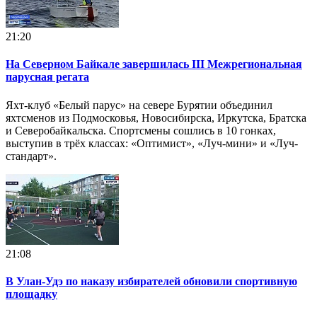
21:20
На Северном Байкале завершилась III Межрегиональная
парусная регата
Яхт-клуб «Белый парус» на севере Бурятии объединил
яхтсменов из Подмосковья, Новосибирска, Иркутска, Братска
и Северобайкальска. Спортсмены сошлись в 10 гонках,
выступив в трёх классах: «Оптимист», «Луч-мини» и «Луч-
стандарт».
21:08
В Улан-Удэ по наказу избирателей обновили спортивную
площадку