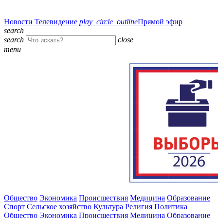
Новости
Телевидение
play_circle_outline
Прямой эфир
search
search
close
menu
Общество
Экономика
Происшествия
Медицина
Образование
Спорт
Сельское хозяйство
Культура
Религия
Политика
Общество
Экономика
Происшествия
Медицина
Образование