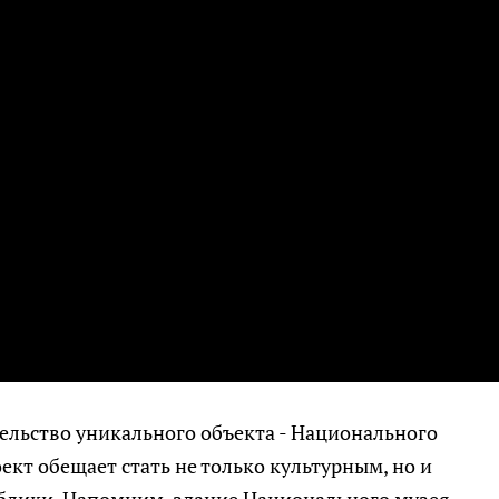
ельство уникального объекта - Национального
кт обещает стать не только культурным, но и
блики. Напомним, здание Национального музея