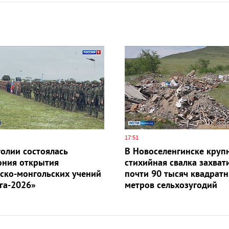
17:51
олии состоялась
В Новоселенгинске круп
ония открытия
стихийная свалка захват
ско-монгольских учений
почти 90 тысяч квадрат
га-2026»
метров сельхозугодий