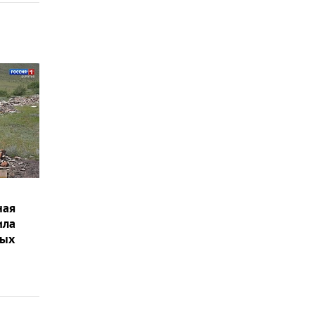
ная
ила
ных