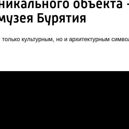
никального объекта 
музея Бурятия
 только культурным, но и архитектурным симв