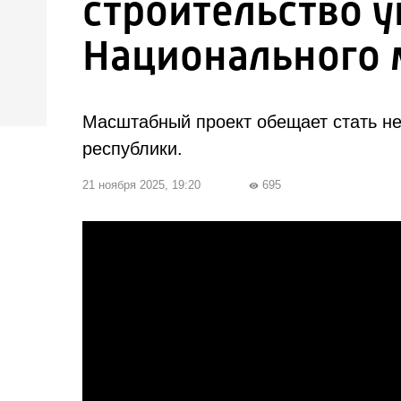
строительство у
Национального 
Масштабный проект обещает стать не
республики.
21 ноября 2025, 19:20
695
visibility