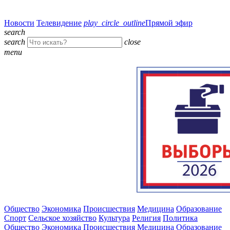
Новости
Телевидение
play_circle_outline
Прямой эфир
search
search
close
menu
Общество
Экономика
Происшествия
Медицина
Образование
Спорт
Сельское хозяйство
Культура
Религия
Политика
Общество
Экономика
Происшествия
Медицина
Образование