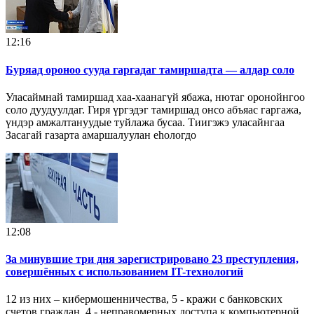
12:16
Буряад ороноо сууда гаргадаг тамиршадта — алдар соло
Уласаймнай тамиршад хаа-хаанагүй ябажа, нютаг оронойнгоо
соло дуудуулдаг. Гиря үргэдэг тамиршад онсо абъяас гаргажа,
үндэр амжалтануудые туйлажа бусаа. Тиигэжэ уласайнгаа
Засагай газарта амаршалуулан еһологдо
12:08
За минувшие три дня зарегистрировано 23 преступления,
совершённых с использованием IT-технологий
12 из них – кибермошенничества, 5 - кражи с банковских
счетов граждан, 4 - неправомерных доступа к компьютерной