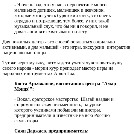
- Я очень рад, что у нас в перспективе много
маленьких детишек, мальчишек и девчонок,
которые хотят учить бурятский язык, это очень
отрадно и потрясающе, тем более, у них такой
музыкальный слух, что бы ни я говорил, и не
давал - они все схватывают на лету.
Для пожилых центр - это способ оставаться социально
активными, а для малышей - это игры, экскурсии, интерактив,
национальные танцы.
Тут же через музыку, ритмы дети учатся чувствовать душу
своего народа - морин хуур преподает мастер игры на
народных инструментах Арюн Гоа.
Костя Арьяжапов, воспитанник центра "Амар
Мэндэ!":
- Вокал, ораторское мастерство, Шагай наадан и
старомонгольская письменность, на уроке
которого учениками побывали министры,
предприниматели и известные на всю Россию
скульпторы.
Саян Даржаев, предприниматель: