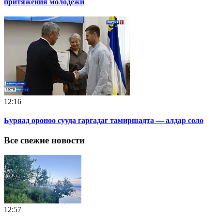
притяжения молодёжи
12:16
Буряад ороноо сууда гаргадаг тамиршадта — алдар соло
Все свежие новости
12:57