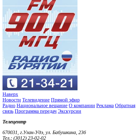
Наверх
Новости
Телевидение
Прямой эфир
Радио
Национальное вещание
О компании
Реклама
Обратная
связь
Программа передач
Экскурсии
Телецентр
670031, г.Улан-Удэ, ул. Бабушкина, 23б
Тел.: (3012) 23-02-02