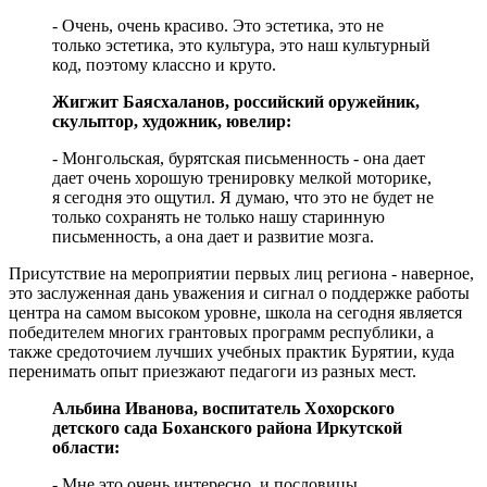
- Очень, очень красиво. Это эстетика, это не
только эстетика, это культура, это наш культурный
код, поэтому классно и круто.
Жигжит Баясхаланов, российский оружейник,
скульптор, художник, ювелир:
- Монгольская, бурятская письменность - она дает
дает очень хорошую тренировку мелкой моторике,
я сегодня это ощутил. Я думаю, что это не будет не
только сохранять не только нашу старинную
письменность, а она дает и развитие мозга.
Присутствие на мероприятии первых лиц региона - наверное,
это заслуженная дань уважения и сигнал о поддержке работы
центра на самом высоком уровне, школа на сегодня является
победителем многих грантовых программ республики, а
также средоточием лучших учебных практик Бурятии, куда
перенимать опыт приезжают педагоги из разных мест.
Альбина Иванова, воспитатель Хохорского
детского сада Боханского района Иркутской
области:
- Мне это очень интересно, и пословицы