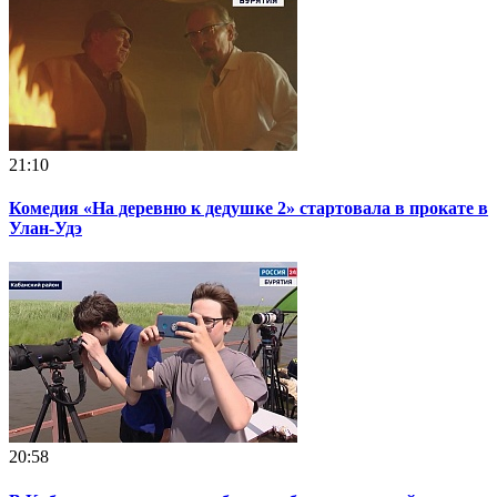
21:10
Комедия «На деревню к дедушке 2» стартовала в прокате в
Улан‑Удэ
20:58