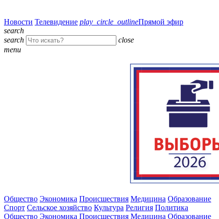
Новости
Телевидение
play_circle_outline
Прямой эфир
search
search
close
menu
Общество
Экономика
Происшествия
Медицина
Образование
Спорт
Сельское хозяйство
Культура
Религия
Политика
Общество
Экономика
Происшествия
Медицина
Образование