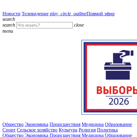
Новости
Телевидение
play_circle_outline
Прямой эфир
search
search
close
menu
Общество
Экономика
Происшествия
Медицина
Образование
Спорт
Сельское хозяйство
Культура
Религия
Политика
Общество
Экономика
Происшествия
Медицина
Образование