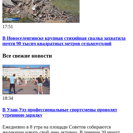
17:51
В Новоселенгинске крупная стихийная свалка захватила
почти 90 тысяч квадратных метров сельхозугодий
Все свежие новости
18:34
В Улан-Удэ профессиональные спортсмены проводят
утреннюю зарядку
Ежедневно в 8 утра на площади Советов собираются
желающие начать свой день активно. В течение 20 минут