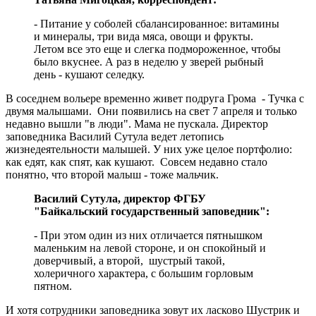
- Питание у соболей сбалансированное: витамины
и минералы, три вида мяса, овощи и фрукты.
Летом все это еще и слегка подмороженное, чтобы
было вкуснее. А раз в неделю у зверей рыбный
день - кушают селедку.
В соседнем вольере временно живет подруга Грома - Тучка с
двумя малышами. Они появились на свет 7 апреля и только
недавно вышли "в люди". Мама не пускала. Директор
заповедника Василий Сутула ведет летопись
жизнедеятельности малышей. У них уже целое портфолио:
как едят, как спят, как кушают. Совсем недавно стало
понятно, что второй малыш - тоже мальчик.
Василий Сутула, директор ФГБУ
"Байкальский государственный заповедник":
- При этом один из них отличается пятнышком
маленьким на левой стороне, и он спокойный и
доверчивый, а второй, шустрый такой,
холеричного характера, с большим горловым
пятном.
И хотя сотрудники заповедника зовут их ласково Шустрик и