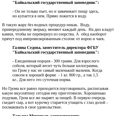
"Байкальский государственный заповедник":
- Он не только пьет, но и замачивает пищу здесь,
но купается в нем. Прямо ложится в воду.
В такую жару без водных процедур никак. Воду,
привередливому зверьку, меняют каждый день. На дно кладут
камни, чтобы не перевернул из озорства. А обед наоборот
прячут под импровизированным столом: от ворон и чаек.
Галина Седова, заместитель директора ФГБУ
"Байкальский государственный заповедник":
- Ежедневная порция - 300 грамм. Для взрослого
соболя, который весит чуть больше килограмма,
но Гром у нас не самый маленький мальчик. Когда
совсем в хорошей форме - 1 кг. 800 гр., а так 1,5
кг.. Для него это суточная норма.
Но Грома все равно приходится поуговаривать, расписывая
какую вкуснятину сегодня ему приготовили. Хорошенько
подумав, Гром все же ныряет за пищей. В первую очередь
съедает сыр, а вот курочку старается утащить с глаз долой -
посмаковать в свое удовольствие.
Татьяна Мигоцкая, корреспондент: