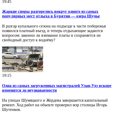
19:45
Жаркие споры разгорелись вокруг одного из самых
популярных мест отдыха в Бурятии — озера Щучье
В разгар купального сезона на подъезде к части побережья
появился платный въезд, и теперь отдыхающие задаются
вопросом: законно ли взимание платы и сохраняется ли
свободный доступ к водоёму?
19:15
Одна из самых загруженных магистралей Улан-Удэ вскоре
изменится до неузнаваемости
На улицах Шумяцкого и Жердева завершается капитальный
ремонт. Ход работ на объекте проверил мэр столицы Игорь
Шутенков.