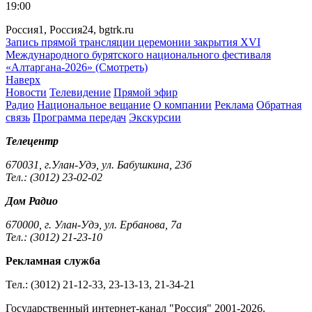
19:00
Россия1, Россия24, bgtrk.ru
Запись прямой трансляции церемонии закрытия XVI
Международного бурятского национального фестиваля
«Алтаргана-2026» (Смотреть)
Наверх
Новости
Телевидение
Прямой эфир
Радио
Национальное вещание
О компании
Реклама
Обратная
связь
Программа передач
Экскурсии
Телецентр
670031, г.Улан-Удэ, ул. Бабушкина, 23б
Тел.: (3012) 23-02-02
Дом Радио
670000, г. Улан-Удэ, ул. Ербанова, 7а
Тел.: (3012) 21-23-10
Рекламная служба
Тел.: (3012) 21-12-33, 23-13-13, 21-34-21
Государственный интернет-канал "Россия" 2001-2026.