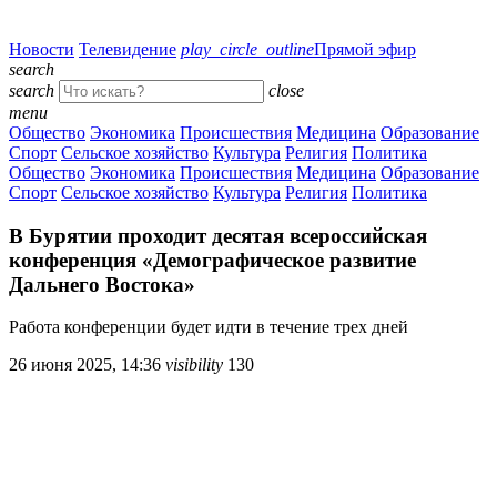
Новости
Телевидение
play_circle_outline
Прямой эфир
search
search
close
menu
Общество
Экономика
Происшествия
Медицина
Образование
Спорт
Сельское хозяйство
Культура
Религия
Политика
Общество
Экономика
Происшествия
Медицина
Образование
Спорт
Сельское хозяйство
Культура
Религия
Политика
В Бурятии проходит десятая всероссийская
конференция «Демографическое развитие
Дальнего Востока»
Работа конференции будет идти в течение трех дней
26 июня 2025, 14:36
visibility
130