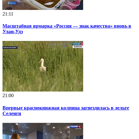
21:11
Масштабная ярмарка «Россия — знак качества» вновь в
Улан-Удэ
21:00
Впервые краснокнижная колпица загнездилась в дельте
Селенги