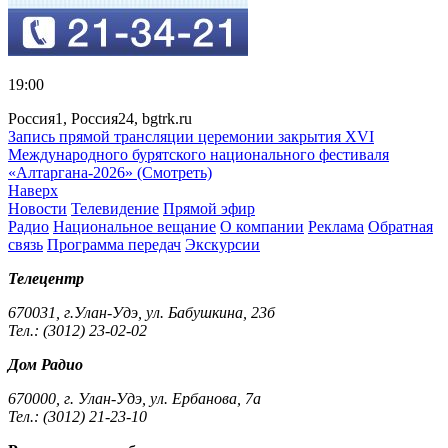
19:00
Россия1, Россия24, bgtrk.ru
Запись прямой трансляции церемонии закрытия XVI
Международного бурятского национального фестиваля
«Алтаргана-2026» (Смотреть)
Наверх
Новости
Телевидение
Прямой эфир
Радио
Национальное вещание
О компании
Реклама
Обратная
связь
Программа передач
Экскурсии
Телецентр
670031, г.Улан-Удэ, ул. Бабушкина, 23б
Тел.: (3012) 23-02-02
Дом Радио
670000, г. Улан-Удэ, ул. Ербанова, 7а
Тел.: (3012) 21-23-10