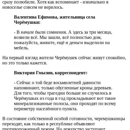
сразу полюбили. Хотя как вспоминает - изначально в
новоселье совсем не верилось.
Валентина Ефимова, жительница села
Черёмушки:
- В начале были сомнения. А здесь за три месяца,
возвели всё. Мы зашли, всё полностью дом,
пожалуйста, живите, ещё и деньги выделили на
мебель.
На первый взгляд жители Черёмушек сейчас живут спокойно,
но это только кажется.
Виктория Гмызин, корреспондент:
- Сейчас о той беде восьмилетней давности
напоминают, только обугленные кроны деревьев.
Для того, чтобы трагедии больше не случилось в
Черёмушках из года в год прокладывают вот такие
минерализованные полосы, они проходят по всему
периметру населённого пункта.
В состояние собственной особой готовности, черемушкинцы
переходят, как только в республике объявляют
противопожарный режим. На дежурство заступают