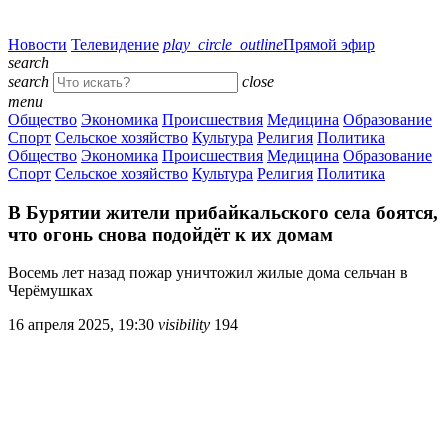
Новости
Телевидение
play_circle_outline
Прямой эфир
search
search
close
menu
Общество
Экономика
Происшествия
Медицина
Образование
Спорт
Сельское хозяйство
Культура
Религия
Политика
Общество
Экономика
Происшествия
Медицина
Образование
Спорт
Сельское хозяйство
Культура
Религия
Политика
В Бурятии жители прибайкальского села боятся,
что огонь снова подойдёт к их домам
Восемь лет назад пожар уничтожил жилые дома сельчан в
Черёмушках
16 апреля 2025, 19:30
visibility
194