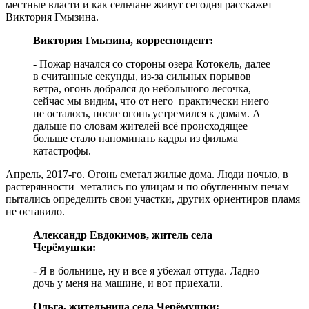
местные власти и как сельчане живут сегодня расскажет
Виктория Гмызина.
Виктория Гмызина, корреспондент:
- Пожар начался со стороны озера Котокель, далее
в считанные секунды, из-за сильных порывов
ветра, огонь добрался до небольшого лесочка,
сейчас мы видим, что от него практически ниего
не осталось, после огонь устремился к домам. А
дальше по словам жителей всё происходящее
больше стало напоминать кадры из фильма
катастрофы.
Апрель, 2017-го. Огонь сметал жилые дома. Люди ночью, в
растерянности метались по улицам и по обугленным печам
пытались определить свои участки, других ориентиров пламя
не оставило.
Александр Евдокимов, житель села
Черёмушки:
- Я в больнице, ну и все я убежал оттуда. Ладно
дочь у меня на машине, и вот приехали.
Ольга, жительница села Черёмушки: