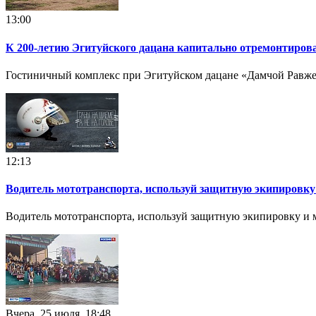
13:00
К 200-летию Эгитуйского дацана капитально отремонтиров
Гостиничный комплекс при Эгитуйском дацане «Дамчой Равже
12:13
Водитель мототранспорта, используй защитную экипировк
Водитель мототранспорта, используй защитную экипировку и
Вчера, 25 июля, 18:48