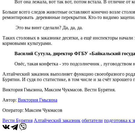
Вот она лежала, вот так вот, потом встала. В отличие от 
Больше всего следов животные оставляют конечно возле столо
ремонтировать деревянные перекрытия. Кто-то видимо зацепил
Это вы винт сделали? Да, да, да.
Таких столовых в заказнике десятки, а ещё инспекторы начали 
кормовыми культурами.
Василий Сутула, директор ФГБУ «Байкальский госуд
Овёс, такая конфетка - это подсолнечник , луговодством
Алтайческий заказник выполняет функцию своеобразного роддо
Бурятии. И судя по статистике, в том числе и за счёт хороше
Виктория Гмызина, Максим Чукмасов. Вести Бурятия.
Автор:
Виктория Гмызина
Оператор: Максим Чукмасов
Вести Бурятия
Алтайческий заказник
обитатели
подготовка к 