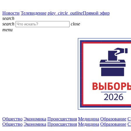
Новости
Телевидение
play_circle_outline
Прямой эфир
search
search
close
menu
Общество
Экономика
Происшествия
Медицина
Образование
С
Общество
Экономика
Происшествия
Медицина
Образование
С