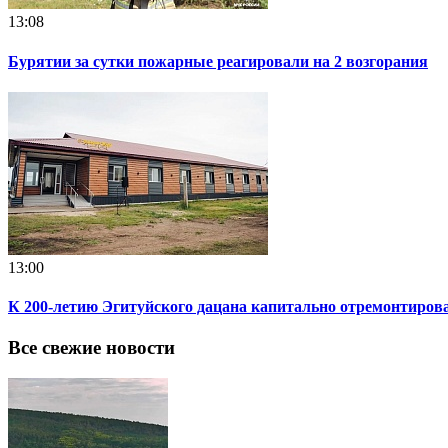
13:08
Бурятии за сутки пожарные реагировали на 2 возгорания
13:00
К 200-летию Эгитуйского дацана капитально отремонтиров
Все свежие новости