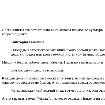
Специалисты самостоятельно высаживают кормовые культуры. 
корреспондента.
Виктория Гмызина:
Площадь Алатчейского заказника около восьмидесяти тыс
десятки представителей таёжной и степной фауны, их сле
Мыши, кабарга, соболь, лиса, кабаны. Недавно выпавший снег,
Вот косульки след, а это изюбря.
Каждый день инспекторы выезжают в тайгу, чтобы проследить 
машину и совсем ее не боятся. А вот хищники всегда осторожны
Чётко выраженный волчий след, вот его пяточка, они от
А это так называемая "лёжка", т.е. место отдыха. Прилечь на о