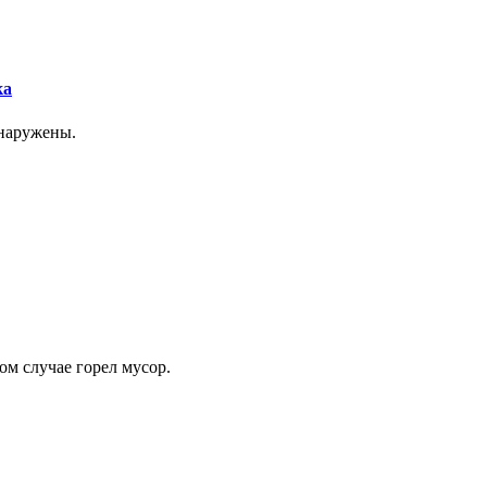
ка
бнаружены.
ом случае горел мусор.