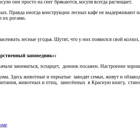
косули они просто на снег брякаются, косуля всегда расчищает.
вых. Правда иногда конструкции лесных кафе не выдерживают н
 их рогами.
засеивать лесные угодья. Шутят, что у них появился свой колхоз
арственный заповедник»:
 начали заниматься, эспарцет, донник посажен. Настроение хорош
ма. Здесь животные и пернатые заводят семьи, живут и обзаво
го питания, животных и птиц, занесённых в Красную книгу, стан
зиме