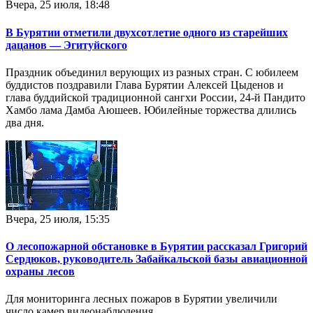
Вчера, 25 июля, 18:48
В Бурятии отметили двухсотлетие одного из старейших
дацанов — Эгитуйского
Праздник объединил верующих из разных стран. С юбилеем
буддистов поздравили Глава Бурятии Алексей Цыденов и
глава буддийской традиционной сангхи России, 24-й Пандито
Хамбо лама Дамба Аюшеев. Юбилейные торжества длились
два дня.
Вчера, 25 июля, 15:35
О лесопожарной обстановке в Бурятии рассказал Григорий
Сердюков, руководитель Забайкальской базы авиационной
охраны лесов
Для мониторинга лесных пожаров в Бурятии увеличили
число камер видеонаблюдения.