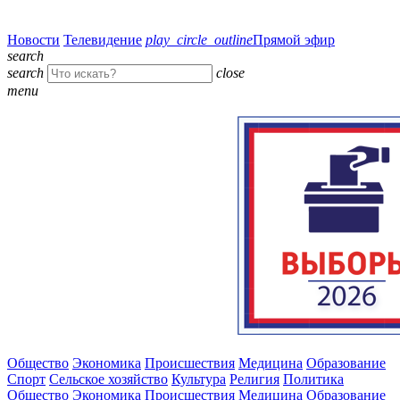
Новости
Телевидение
play_circle_outline
Прямой эфир
search
search
close
menu
Общество
Экономика
Происшествия
Медицина
Образование
Спорт
Сельское хозяйство
Культура
Религия
Политика
Общество
Экономика
Происшествия
Медицина
Образование