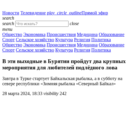
Новости
Телевидение
play_circle_outline
Прямой эфир
search
search
close
menu
Общество
Экономика
Происшествия
Медицина
Образование
Спорт
Сельское хозяйство
Культура
Религия
Политика
Общество
Экономика
Происшествия
Медицина
Образование
Спорт
Сельское хозяйство
Культура
Религия
Политика
В эти выходные в Бурятии пройдут два крупных
мероприятия для любителей подлёдного лова
Завтра в Турке стартует Байкальская рыбалка, а в субботу на
севере республики «Зимняя рыбалка «Северный Байкал»
28 марта 2024, 18:33
visibility
242