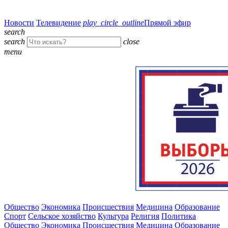
Новости
Телевидение
play_circle_outline
Прямой эфир
search
search
close
menu
Общество
Экономика
Происшествия
Медицина
Образование
Спорт
Сельское хозяйство
Культура
Религия
Политика
Общество
Экономика
Происшествия
Медицина
Образование