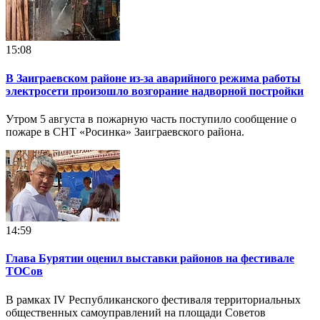
15:08
В Заиграевском районе из-за аварийного режима работы
электросети произошло возгорание надворной постройки
Утром 5 августа в пожарную часть поступило сообщение о
пожаре в СНТ «Росинка» Заиграевского района.
14:59
Глава Бурятии оценил выставки районов на фестивале
ТОСов
В рамках IV Республиканского фестиваля территориальных
общественных самоуправлений на площади Советов