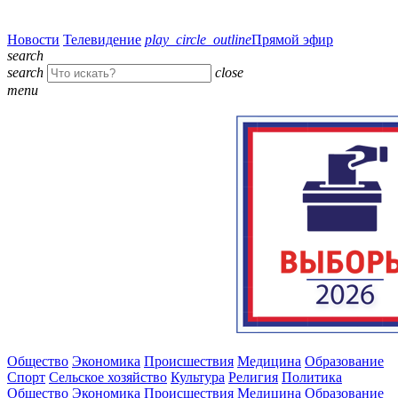
Новости
Телевидение
play_circle_outline
Прямой эфир
search
search
close
menu
Общество
Экономика
Происшествия
Медицина
Образование
Спорт
Сельское хозяйство
Культура
Религия
Политика
Общество
Экономика
Происшествия
Медицина
Образование