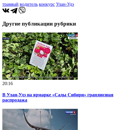
трамвай
водитель
конкурс
Улан-Удэ
Другие публикации рубрики
20:16
В Улан-Удэ на ярмарке «Сады Сибири» грандиозная
распродажа