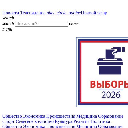
Новости
Телевидение
play_circle_outline
Прямой эфир
search
search
close
menu
Общество
Экономика
Происшествия
Медицина
Образование
Спорт
Сельское хозяйство
Культура
Религия
Политика
Общество
Экономика
Происшествия
Медицина
Образование