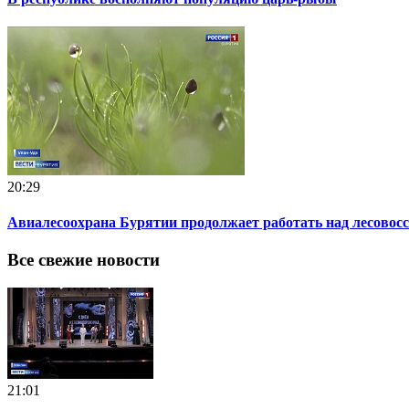
20:29
Авиалесоохрана Бурятии продолжает работать над лесовос
Все свежие новости
21:01