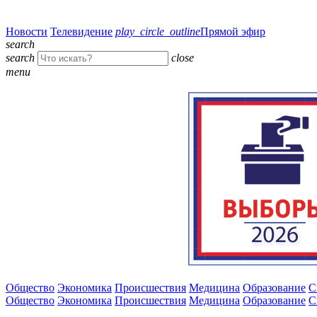
Новости
Телевидение
play_circle_outline
Прямой эфир
search
search
close
menu
Общество
Экономика
Происшествия
Медицина
Образование
С
Общество
Экономика
Происшествия
Медицина
Образование
С