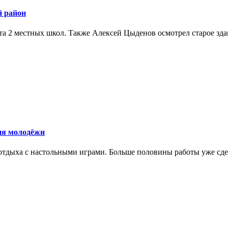
й район
а 2 местных школ. Также Алексей Цыденов осмотрел старое здан
ия молодёжи
отдыха с настольными играми. Больше половины работы уже сде