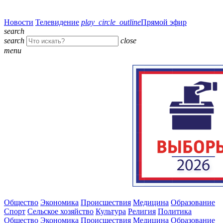
Новости
Телевидение
play_circle_outline
Прямой эфир
search
search
close
menu
Общество
Экономика
Происшествия
Медицина
Образование
Спорт
Сельское хозяйство
Культура
Религия
Политика
Общество
Экономика
Происшествия
Медицина
Образование