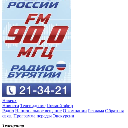
Наверх
Новости
Телевидение
Прямой эфир
Радио
Национальное вещание
О компании
Реклама
Обратная
связь
Программа передач
Экскурсии
Телецентр