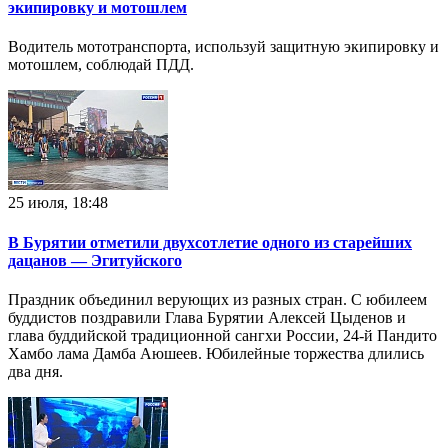
экипировку и мотошлем
Водитель мототранспорта, используй защитную экипировку и
мотошлем, соблюдай ПДД.
25 июля, 18:48
В Бурятии отметили двухсотлетие одного из старейших
дацанов — Эгитуйского
Праздник объединил верующих из разных стран. С юбилеем
буддистов поздравили Глава Бурятии Алексей Цыденов и
глава буддийской традиционной сангхи России, 24-й Пандито
Хамбо лама Дамба Аюшеев. Юбилейные торжества длились
два дня.