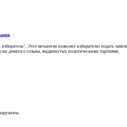
вания
 избиратель". Этот механизм позволит избирателю подать заявл
ссии девятого созыва, выдвинутых политическими партиями.
бнаружены.