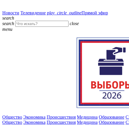
Новости
Телевидение
play_circle_outline
Прямой эфир
search
search
close
menu
Общество
Экономика
Происшествия
Медицина
Образование
С
Общество
Экономика
Происшествия
Медицина
Образование
С