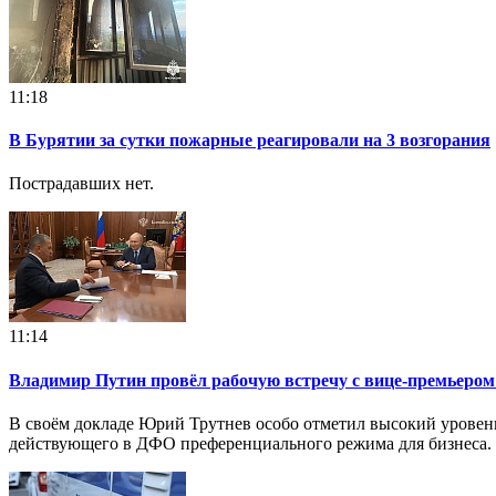
11:18
В Бурятии за сутки пожарные реагировали на 3 возгорания
Пострадавших нет.
11:14
Владимир Путин провёл рабочую встречу с вице-премьеро
В своём докладе Юрий Трутнев особо отметил высокий уровень
действующего в ДФО преференциального режима для бизнеса.