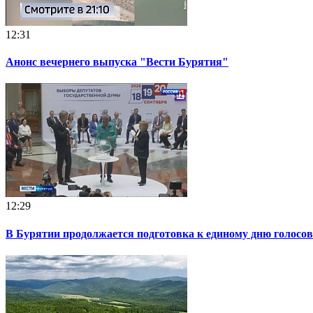
12:31
Анонс вечернего выпуска "Вести Бурятия"
12:29
В Бурятии продолжается подготовка к единому дню голосо