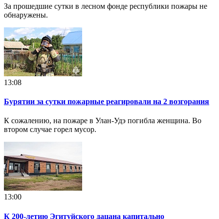
За прошедшие сутки в лесном фонде республики пожары не
обнаружены.
13:08
Бурятии за сутки пожарные реагировали на 2 возгорания
К сожалению, на пожаре в Улан-Удэ погибла женщина. Во
втором случае горел мусор.
13:00
К 200-летию Эгитуйского дацана капитально