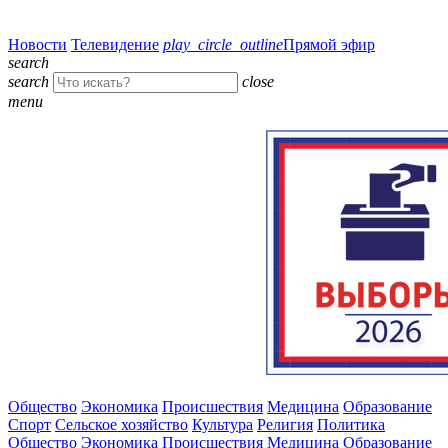
Новости
Телевидение
play_circle_outline
Прямой эфир
search
search
close
menu
Общество
Экономика
Происшествия
Медицина
Образование
Спорт
Сельское хозяйство
Культура
Религия
Политика
Общество
Экономика
Происшествия
Медицина
Образование