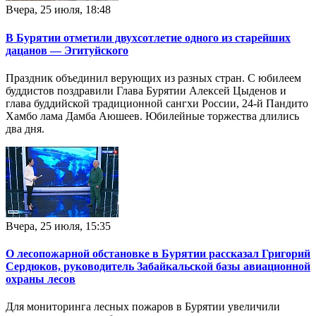
Вчера, 25 июля, 18:48
В Бурятии отметили двухсотлетие одного из старейших
дацанов — Эгитуйского
Праздник объединил верующих из разных стран. С юбилеем
буддистов поздравили Глава Бурятии Алексей Цыденов и
глава буддийской традиционной сангхи России, 24-й Пандито
Хамбо лама Дамба Аюшеев. Юбилейные торжества длились
два дня.
Вчера, 25 июля, 15:35
О лесопожарной обстановке в Бурятии рассказал Григорий
Сердюков, руководитель Забайкальской базы авиационной
охраны лесов
Для мониторинга лесных пожаров в Бурятии увеличили