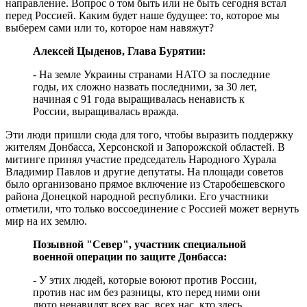
направление. Вопрос о том быть или не быть сегодня встал
перед Россией. Каким будет наше будущее: то, которое мы
выберем сами или то, которое нам навяжут?
Алексей Цыденов, Глава Бурятии:
- На земле Украины странами НАТО за последние
годы, их сложно назвать последними, за 30 лет,
начиная с 91 года выращивалась ненависть к
России, выращивалась вражда.
Эти люди пришли сюда для того, чтобы выразить поддержку
жителям Донбасса, Херсонской и Запорожской областей. В
митинге принял участие председатель Народного Хурала
Владимир Павлов и другие депутаты. На площади советов
было организовано прямое включение из Старобешевского
района Донецкой народной республики. Его участники
отметили, что только воссоединение с Россией может вернуть
мир на их землю.
Позывной "Север", участник специальной
военной операции по защите Донбасса:
- У этих людей, которые воюют против России,
против нас им без разницы, кто перед ними они
люто ненавидят всех вас, всех нас, кто здесь