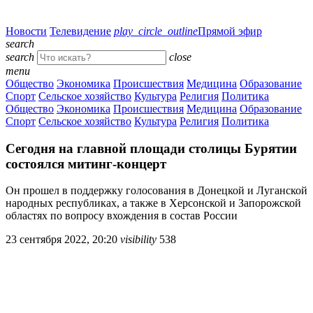
Новости
Телевидение
play_circle_outline
Прямой эфир
search
search
close
menu
Общество
Экономика
Происшествия
Медицина
Образование
Спорт
Сельское хозяйство
Культура
Религия
Политика
Общество
Экономика
Происшествия
Медицина
Образование
Спорт
Сельское хозяйство
Культура
Религия
Политика
Сегодня на главной площади столицы Бурятии
состоялся митинг-концерт
Он прошел в поддержку голосования в Донецкой и Луганской
народных республиках, а также в Херсонской и Запорожской
областях по вопросу вхождения в состав России
23 сентября 2022, 20:20
visibility
538