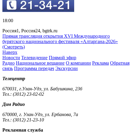
18:00
Россия1, Россия24, bgtrk.ru
Прямая трансляция открытия XVI Международного
бурятского национального фестиваля «Алтаргана-2026»
(Смотреть)
Наверх
Новости
Телевидение
Прямой эфир
Радио
Национальное вещание
О компании
Реклама
Обратная
связь
Программа передач
Экскурсии
Телецентр
670031, г.Улан-Удэ, ул. Бабушкина, 23б
Тел.: (3012) 23-02-02
Дом Радио
670000, г. Улан-Удэ, ул. Ербанова, 7а
Тел.: (3012) 21-23-10
Рекламная служба