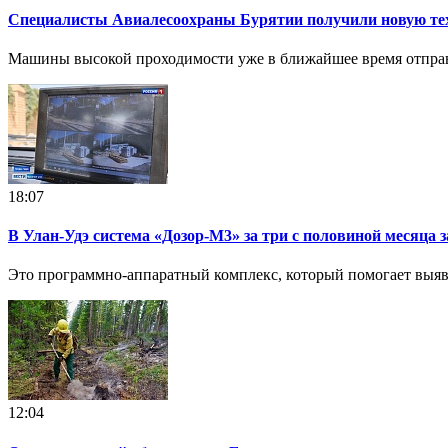
Специалисты Авиалесоохраны Бурятии получили новую те
Машины высокой проходимости уже в ближайшее время отправят
18:07
В Улан-Удэ система «Дозор-М3» за три с половиной месяца 
Это программно-аппаратный комплекс, который помогает выявл
12:04