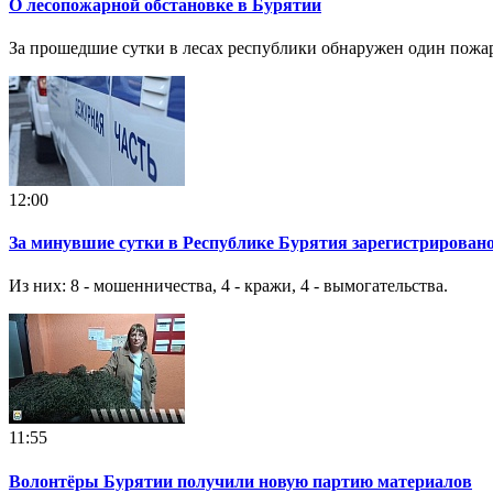
О лесопожарной обстановке в Бурятии
За прошедшие сутки в лесах республики обнаружен один пожар
12:00
За минувшие сутки в Республике Бурятия зарегистрировано
Из них: 8 - мошенничества, 4 - кражи, 4 - вымогательства.
11:55
Волонтёры Бурятии получили новую партию материалов