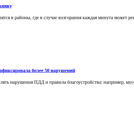
хнику
ся в районы, где в случае возгорания каждая минута может реш
зафиксировала более 50 нарушений
ять нарушения ПДД и правила благоустройства: например, мусо