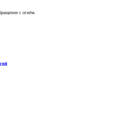
бращение с огнём.
огий