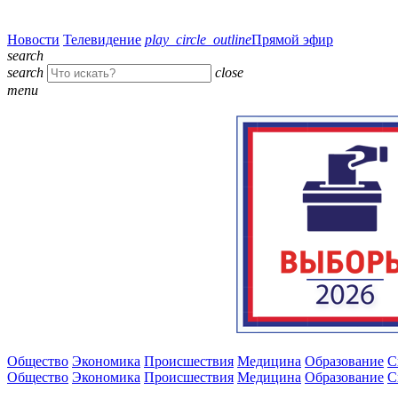
Новости
Телевидение
play_circle_outline
Прямой эфир
search
search
close
menu
Общество
Экономика
Происшествия
Медицина
Образование
С
Общество
Экономика
Происшествия
Медицина
Образование
С