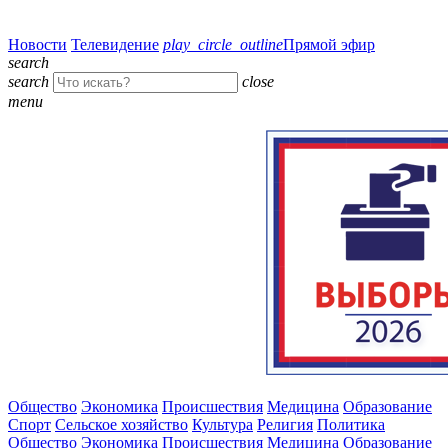
Новости
Телевидение
play_circle_outline
Прямой эфир
search
search
close
menu
Общество
Экономика
Происшествия
Медицина
Образование
Спорт
Сельское хозяйство
Культура
Религия
Политика
Общество
Экономика
Происшествия
Медицина
Образование