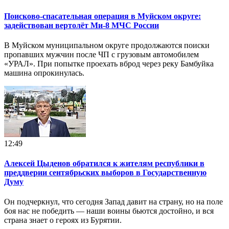
Поисково‑спасательная операция в Муйском округе:
задействован вертолёт Ми‑8 МЧС России
В Муйском муниципальном округе продолжаются поиски
пропавших мужчин после ЧП с грузовым автомобилем
«УРАЛ». При попытке проехать вброд через реку Бамбуйка
машина опрокинулась.
12:49
Алексей Цыденов обратился к жителям республики в
преддверии сентябрьских выборов в Государственную
Думу
Он подчеркнул, что сегодня Запад давит на страну, но на поле
боя нас не победить — наши воины бьются достойно, и вся
страна знает о героях из Бурятии.