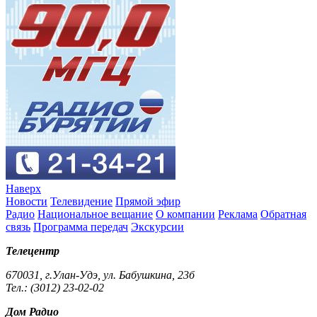
Наверх
Новости
Телевидение
Прямой эфир
Радио
Национальное вещание
О компании
Реклама
Обратная
связь
Программа передач
Экскурсии
Телецентр
670031, г.Улан-Удэ, ул. Бабушкина, 23б
Тел.: (3012) 23-02-02
Дом Радио