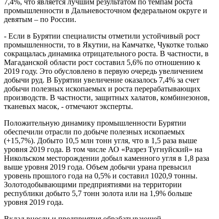
7,4%, что является лучшим результатом по темпам роста
промышленности в Дальневосточном федеральном округе и
девятым – по России.
- Если в Бурятии специалисты отметили устойчивый рост
промышленности, то в Якутии, на Камчатке, Чукотке только
сокращалась динамика отрицательного роста. В частности, в
Магаданской области рост составил 5,6% по отношению к
2019 году. Это обусловлено в первую очередь увеличением
добычи руд. В Бурятии увеличение оказалось 7,4% за счет
добычи полезных ископаемых и роста перерабатывающих
производств. В частности, защитных халатов, комбинезонов,
тканевых масок, - отмечают эксперты.
Положительную динамику промышленности Бурятии
обеспечили отрасли по добыче полезных ископаемых
(+15,7%). Добыто 10,5 млн тонн угля, что в 1,5 раза выше
уровня 2019 года. В том числе АО «Разрез Тугнуйский» на
Никольском месторождении добыл каменного угля в 1,8 раза
выше уровня 2019 года. Объем добычи урана превысил
уровень прошлого года на 0,5% и составил 1020,9 тонны.
Золотодобывающими предприятиями на территории
республики добыто 5,7 тонн золота или на 1,9% больше
уровня 2019 года.
Вклад внесли и предприятия обрабатывающей