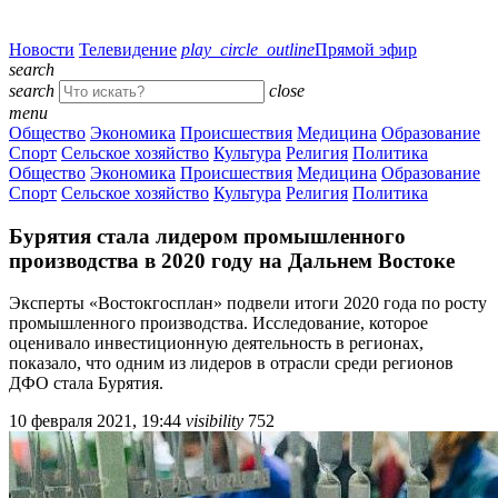
Новости
Телевидение
play_circle_outline
Прямой эфир
search
search
close
menu
Общество
Экономика
Происшествия
Медицина
Образование
Спорт
Сельское хозяйство
Культура
Религия
Политика
Общество
Экономика
Происшествия
Медицина
Образование
Спорт
Сельское хозяйство
Культура
Религия
Политика
Бурятия стала лидером промышленного
производства в 2020 году на Дальнем Востоке
Эксперты «Востокгосплан» подвели итоги 2020 года по росту
промышленного производства. Исследование, которое
оценивало инвестиционную деятельность в регионах,
показало, что одним из лидеров в отрасли среди регионов
ДФО стала Бурятия.
10 февраля 2021, 19:44
visibility
752