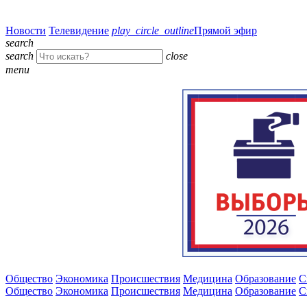
Новости
Телевидение
play_circle_outline
Прямой эфир
search
search
close
menu
Общество
Экономика
Происшествия
Медицина
Образование
С
Общество
Экономика
Происшествия
Медицина
Образование
С