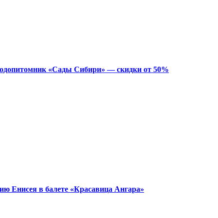
лодопитомник «Сады Сибири» — скидки от 50%
ию Енисея в балете «Красавица Ангара»