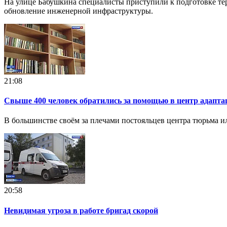
На улице Бабушкина специалисты приступили к подготовке тер
обновление инженерной инфраструктуры.
21:08
Свыше 400 человек обратились за помощью в центр адаптац
В большинстве своём за плечами постояльцев центра тюрьма и
20:58
Невидимая угроза в работе бригад скорой