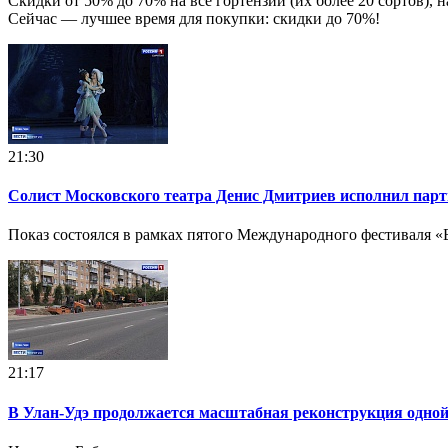
Скидки от 50% до 70% на все гортензии (их более 20 сортов), 
Сейчас — лучшее время для покупки: скидки до 70%!
21:30
Солист Московского театра Денис Дмитриев исполнил парт
Показ состоялся в рамках пятого Международного фестиваля «Б
21:17
В Улан-Удэ продолжается масштабная реконструкция одной