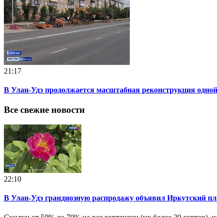
21:17
В Улан-Удэ продолжается масштабная реконструкция одной
Все свежие новости
22:10
В Улан-Удэ грандиозную распродажу объявил Иркутский п