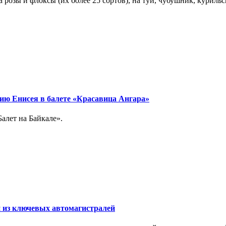
на розы и флоксы (их более 25 сортов), на туи, чубушник, кури
ию Енисея в балете «Красавица Ангара»
алет на Байкале».
 из ключевых автомагистралей