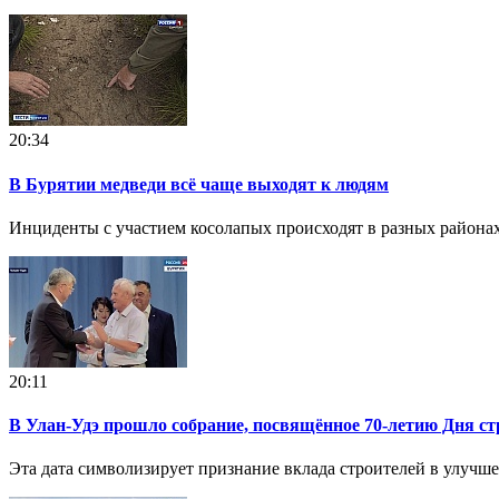
20:34
В Бурятии медведи всё чаще выходят к людям
Инциденты с участием косолапых происходят в разных районах
20:11
В Улан-Удэ прошло собрание, посвящённое 70-летию Дня ст
Эта дата символизирует признание вклада строителей в улучше