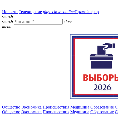
Новости
Телевидение
play_circle_outline
Прямой эфир
search
search
close
menu
Общество
Экономика
Происшествия
Медицина
Образование
С
Общество
Экономика
Происшествия
Медицина
Образование
С