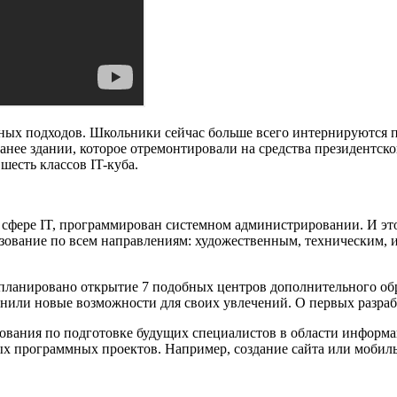
иных подходов. Школьники сейчас больше всего интернируются 
анее здании, которое отремонтировали на средства президентс
шесть классов IT-куба.
в сфере IT, программирован системном администрировании. И это
зование по всем направлениям: художественным, техническим, 
планировано открытие 7 подобных центров дополнительного обр
енили новые возможности для своих увлечений. О первых разраб
ования по подготовке будущих специалистов в области информа
вых программных проектов. Например, создание сайта или моби