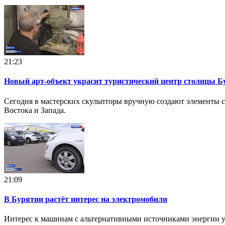
21:23
Новый арт-объект украсит туристический центр столицы Б
Сегодня в мастерских скульпторы вручную создают элементы с
Востока и Запада.
21:09
В Бурятии растёт интерес на электромобили
Интерес к машинам с альтернативными источниками энергии ув