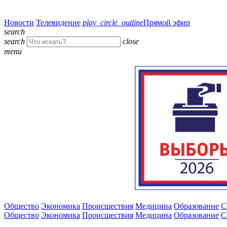
Новости
Телевидение
play_circle_outline
Прямой эфир
search
search
close
menu
Общество
Экономика
Происшествия
Медицина
Образование
С
Общество
Экономика
Происшествия
Медицина
Образование
С