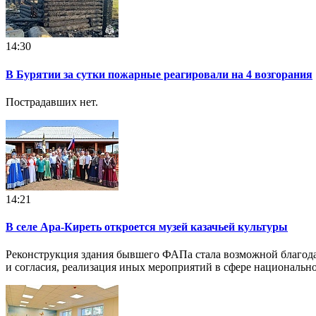
14:30
В Бурятии за сутки пожарные реагировали на 4 возгорания
Пострадавших нет.
14:21
В селе Ара-Киреть откроется музей казачьей культуры
Реконструкция здания бывшего ФАПа стала возможной благод
и согласия, реализация иных мероприятий в сфере националь