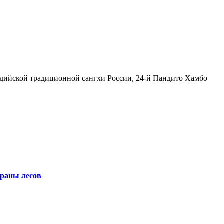
ддийской традиционной сангхи России, 24-й Пандито Хамбо
храны лесов