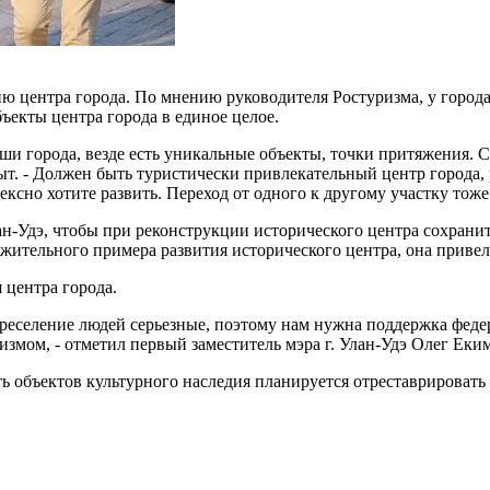
ию центра города. По мнению руководителя Ростуризма, у горо
ъекты центра города в единое целое.
и города, везде есть уникальные объекты, точки притяжения. Са
ыт. - Должен быть туристически привлекательный центр города,
лексно хотите развить. Переход от одного к другому участку тож
н-Удэ, чтобы при реконструкции исторического центра сохранит
ожительного примера развития исторического центра, она привела
 центра города.
ереселение людей серьезные, поэтому нам нужна поддержка феде
измом, - отметил первый заместитель мэра г. Улан-Удэ Олег Еки
асть объектов культурного наследия планируется отреставрирова