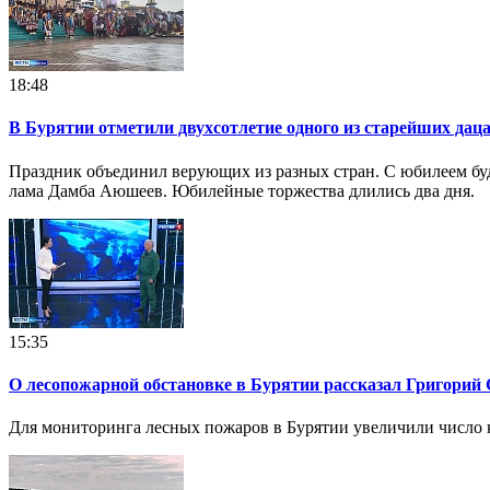
18:48
В Бурятии отметили двухсотлетие одного из старейших дац
Праздник объединил верующих из разных стран. С юбилеем бу
лама Дамба Аюшеев. Юбилейные торжества длились два дня.
15:35
О лесопожарной обстановке в Бурятии рассказал Григорий
Для мониторинга лесных пожаров в Бурятии увеличили число 