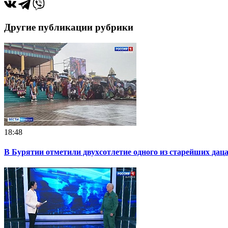
Другие публикации рубрики
18:48
В Бурятии отметили двухсотлетие одного из старейших дац