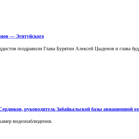
анов — Эгитуйского
ддистов поздравили Глава Бурятии Алексей Цыденов и глава бу
 Сердюков, руководитель Забайкальской базы авиационной о
камер видеонаблюдения.