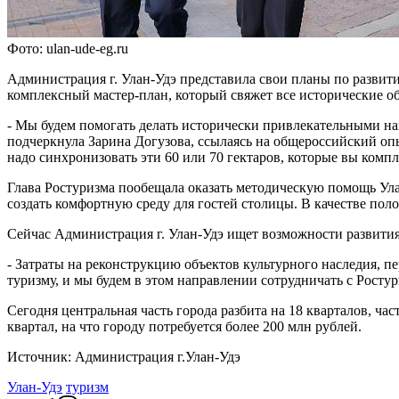
Фото: ulan-ude-eg.ru
Администрация г. Улан-Удэ представила свои планы по развит
комплексный мастер-план, который свяжет все исторические об
- Мы будем помогать делать исторически привлекательными наш
подчеркнула Зарина Догузова, ссылаясь на общероссийский оп
надо синхронизовать эти 60 или 70 гектаров, которые вы комп
Глава Ростуризма пообещала оказать методическую помощь Ула
создать комфортную среду для гостей столицы. В качестве пол
Сейчас Администрация г. Улан-Удэ ищет возможности развития
- Затраты на реконструкцию объектов культурного наследия, п
туризму, и мы будем в этом направлении сотрудничать с Ростур
Сегодня центральная часть города разбита на 18 кварталов, ч
квартал, на что городу потребуется более 200 млн рублей.
Источник: Администрация г.Улан-Удэ
Улан-Удэ
туризм