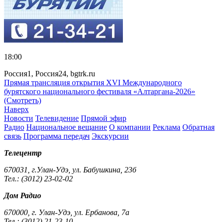
18:00
Россия1, Россия24, bgtrk.ru
Прямая трансляция открытия XVI Международного
бурятского национального фестиваля «Алтаргана-2026»
(Смотреть)
Наверх
Новости
Телевидение
Прямой эфир
Радио
Национальное вещание
О компании
Реклама
Обратная
связь
Программа передач
Экскурсии
Телецентр
670031, г.Улан-Удэ, ул. Бабушкина, 23б
Тел.: (3012) 23-02-02
Дом Радио
670000, г. Улан-Удэ, ул. Ербанова, 7а
Тел.: (3012) 21-23-10