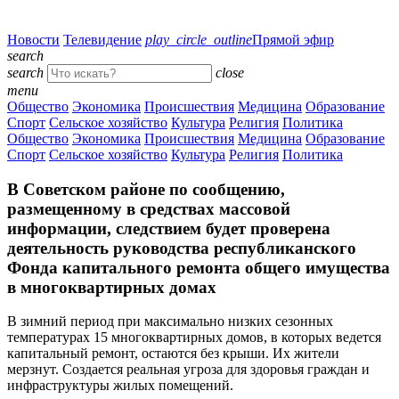
Новости
Телевидение
play_circle_outline
Прямой эфир
search
search
close
menu
Общество
Экономика
Происшествия
Медицина
Образование
Спорт
Сельское хозяйство
Культура
Религия
Политика
Общество
Экономика
Происшествия
Медицина
Образование
Спорт
Сельское хозяйство
Культура
Религия
Политика
В Советском районе по сообщению,
размещенному в средствах массовой
информации, следствием будет проверена
деятельность руководства республиканского
Фонда капитального ремонта общего имущества
в многоквартирных домах
В зимний период при максимально низких сезонных
температурах 15 многоквартирных домов, в которых ведется
капитальный ремонт, остаются без крыши. Их жители
мерзнут. Создается реальная угроза для здоровья граждан и
инфраструктуры жилых помещений.