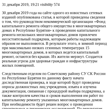
31 декабря 2019, 19:21
visibility
574
30 декабря 2019 года на сайте одного из новостных сетевых
изданий опубликована статья, в которой приведены сведения
о том, что руководством некоммерческой организации «Фонд
капитального ремонта общего имущества в многоквартирных
домах в Республике Бурятия» к проведению капитального
ремонта нескольких многоквартирных домов привлечен
несостоятельный подрядчик, которым работы надлежащем
образом не выполняются. В результате этого, в зимний период
при максимально низких сезонных температурах 15
многоквартирных домов, в которых ведется капитальный
ремонт, остаются без крыши. Их жители мерзнут. Создается
реальная угроза для здоровья граждан и инфраструктуры
жилых помещений.
Следственным отделом по Советскому району СУ СК России
по Республике Бурятия по данному факту начата
доследственная проверка, в ходе которой будут проведены
опросы должностных лиц учреждения, изъята и изучена
документация, связанная с процедурой выбора подрядчика, а
также контролем качества и сроков выполнения им работ по
капитальному ремонту указанных многоквартирных домов.
При необходимости будет решен вопрос о проведении
строительных и технических исследований. По результатам