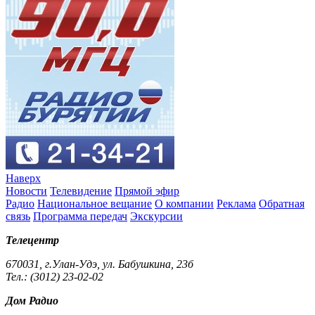
Наверх
Новости
Телевидение
Прямой эфир
Радио
Национальное вещание
О компании
Реклама
Обратная
связь
Программа передач
Экскурсии
Телецентр
670031, г.Улан-Удэ, ул. Бабушкина, 23б
Тел.: (3012) 23-02-02
Дом Радио