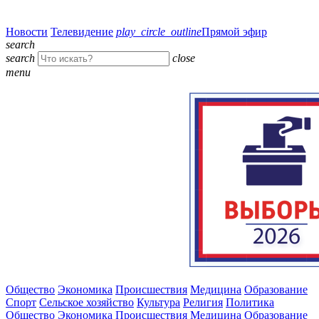
Новости
Телевидение
play_circle_outline
Прямой эфир
search
search
close
menu
Общество
Экономика
Происшествия
Медицина
Образование
Спорт
Сельское хозяйство
Культура
Религия
Политика
Общество
Экономика
Происшествия
Медицина
Образование