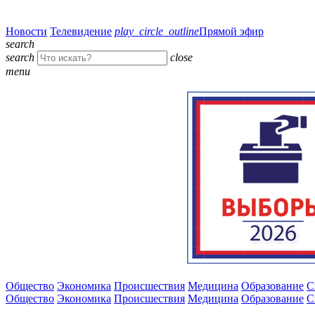
Новости
Телевидение
play_circle_outline
Прямой эфир
search
search
close
menu
Общество
Экономика
Происшествия
Медицина
Образование
С
Общество
Экономика
Происшествия
Медицина
Образование
С