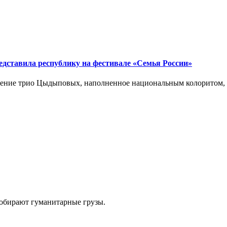
едставила республику на фестивале «Семья России»
ление трио Цыдыповых, наполненное национальным колоритом, 
обирают гуманитарные грузы.