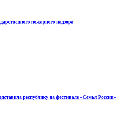
ударственного пожарного надзора
едставила республику на фестивале «Семья России»