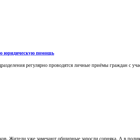
ую юридическую помощь
дразделения регулярно проводятся личные приёмы граждан с уча
иков. Жители уже замечают обширные заросли сорняка. А в пол