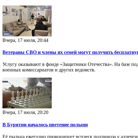
Вчера, 17 июля, 20:44
Ветераны СВО и члены их семей могут получить бесплатн
Услугу оказывают в фонде «Защитники Отечества». На базе по
военных комиссариатов и других ведомств.
Вчера, 17 июля, 20:20
В Бурятии началось цветение полыни
Её пыльца ежегодно провоцирует всплеск поллиноза у аллерг