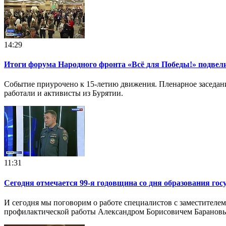
14:29
Итоги форума Народного фронта «Всё для Победы!» подвел
Событие приурочено к 15-летию движения. Пленарное заседани
работали и активисты из Бурятии.
11:31
Сегодня отмечается 99-я годовщина со дня образования гос
И сегодня мы поговорим о работе специалистов с заместителе
профилактической работы Александром Борисовичем Баранов