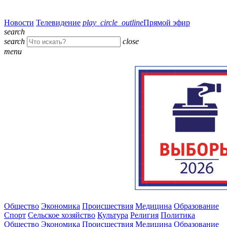
Новости
Телевидение
play_circle_outline
Прямой эфир
search
search
close
menu
Общество
Экономика
Происшествия
Медицина
Образование
Спорт
Сельское хозяйство
Культура
Религия
Политика
Общество
Экономика
Происшествия
Медицина
Образование