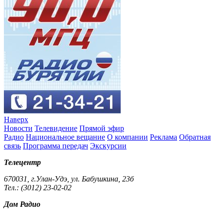
Наверх
Новости
Телевидение
Прямой эфир
Радио
Национальное вещание
О компании
Реклама
Обратная
связь
Программа передач
Экскурсии
Телецентр
670031, г.Улан-Удэ, ул. Бабушкина, 23б
Тел.: (3012) 23-02-02
Дом Радио