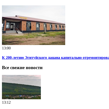
13:00
К 200-летию Эгитуйского дацана капитально отремонтиров
Все свежие новости
13:12