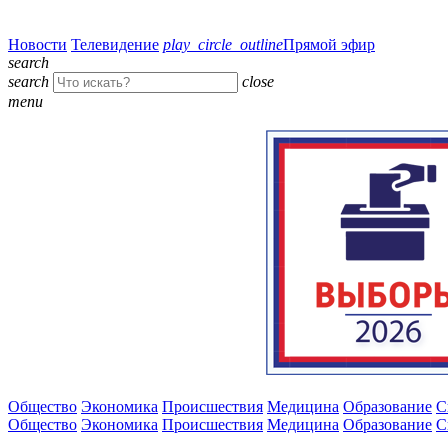
Новости
Телевидение
play_circle_outline
Прямой эфир
search
search
close
menu
Общество
Экономика
Происшествия
Медицина
Образование
С
Общество
Экономика
Происшествия
Медицина
Образование
С