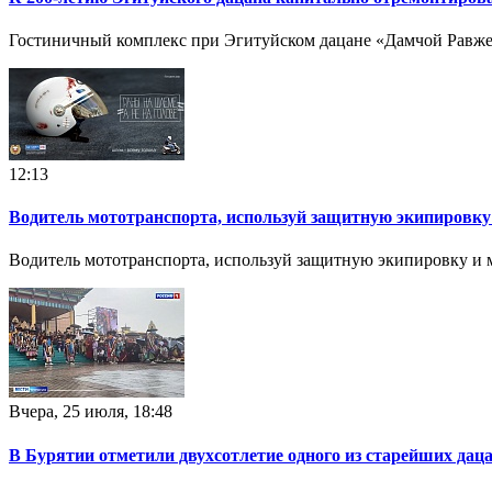
Гостиничный комплекс при Эгитуйском дацане «Дамчой Равже
12:13
Водитель мототранспорта, используй защитную экипировк
Водитель мототранспорта, используй защитную экипировку и
Вчера, 25 июля, 18:48
В Бурятии отметили двухсотлетие одного из старейших дац