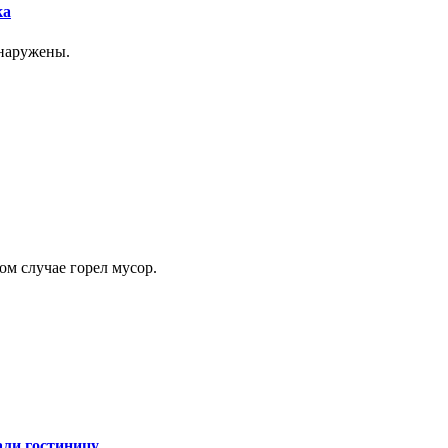
ка
бнаружены.
ом случае горел мусор.
али гостиницу