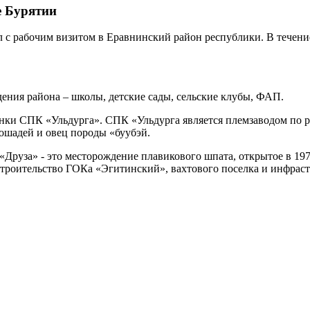
е Бурятии
л с рабочим визитом в Еравнинский район республики. В течен
ения района – школы, детские сады, сельские клубы, ФАП.
нки СПК «Ульдурга». СПК «Ульдурга является племзаводом по р
ошадей и овец породы «буубэй.
Друза» - это месторождение плавикового шпата, открытое в 19
сь строительство ГОКа «Эгитинский», вахтового поселка и инфр