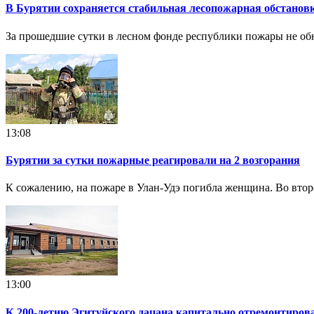
В Бурятии сохраняется стабильная лесопожарная обстанов
За прошедшие сутки в лесном фонде республики пожары не о
13:08
Бурятии за сутки пожарные реагировали на 2 возгорания
К сожалению, на пожаре в Улан-Удэ погибла женщина. Во втор
13:00
К 200-летию Эгитуйского дацана капитально отремонтиров