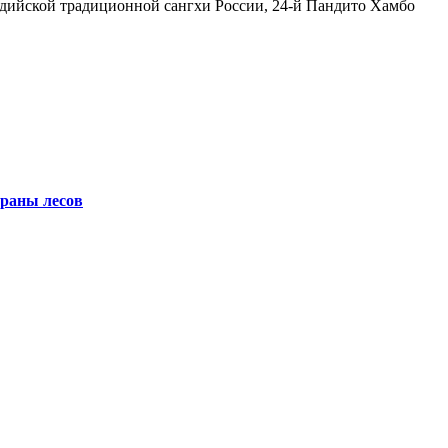
ддийской традиционной сангхи России, 24-й Пандито Хамбо
храны лесов