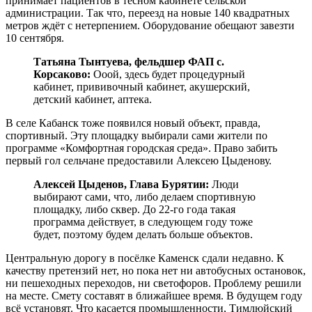
принимает пациентов в тесном кабинете сельской
администрации. Так что, переезд на новые 140 квадратных
метров ждёт с нетерпением. Оборудование обещают завезти
10 сентября.
Татьяна Тынтуева, фельдшер ФАП с.
Корсаково:
Ооой, здесь будет процедурный
кабинет, прививочный кабинет, акушерский,
детский кабинет, аптека.
В селе Кабанск тоже появился новый объект, правда,
спортивный. Эту площадку выбирали сами жители по
программе «Комфортная городская среда». Право забить
первый гол сельчане предоставили Алексею Цыденову.
Алексей Цыденов, Глава Бурятии:
Люди
выбирают сами, что, либо делаем спортивную
площадку, либо сквер. До 22-го года такая
программа действует, в следующем году тоже
будет, поэтому будем делать больше объектов.
Центральную дорогу в посёлке Каменск сдали недавно. К
качеству претензий нет, но пока нет ни автобусных остановок,
ни пешеходных переходов, ни светофоров. Проблему решили
на месте. Смету составят в ближайшее время. В будущем году
всё установят. Что касается промышленности, Тимлюйский