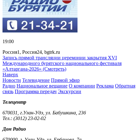
19:00
Россия1, Россия24, bgtrk.ru
Запись прямой трансляции церемонии закрытия XVI
Международного бурятского национального фестиваля
«Алтаргана-2026» (Смотреть)
Наверх
Новости
Телевидение
Прямой эфир
Радио
Национальное вещание
О компании
Реклама
Обратная
связь
Программа передач
Экскурсии
Телецентр
670031, г.Улан-Удэ, ул. Бабушкина, 23б
Тел.: (3012) 23-02-02
Дом Радио
670000, г. Улан-Удэ, ул. Ербанова, 7а