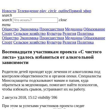
Новости
Телевидение
play_circle_outline
Прямой эфир
search
search
close
menu
Общество
Экономика
Происшествия
Медицина
Образование
Спорт
Сельское хозяйство
Культура
Религия
Политика
Общество
Экономика
Происшествия
Медицина
Образование
Спорт
Сельское хозяйство
Культура
Религия
Политика
Восемнадцати участникам проекта «С чистого
листа» удалось избавиться от алкогольной
зависимости
Родители детей проходят курс лечения от алкоголизма под
контролем общественности и органов опеки. Специалисты
Минсоцзащиты подсказывают мамам и папам, куда
обратиться за медпомощью, помогают найти психологов,
чтобы избежать срывов, устраивают их на работу.
2 августа 2018, 15:12
visibility
596
При этом за успехами участников проекта следят