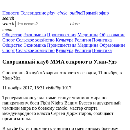
Новости
Телевидение
play_circle_outline
Прямой эфир
search
search
close
menu
Общество
Экономика
Происшествия
Медицина
Образование
Спорт
Сельское хозяйство
Культура
Религия
Политика
Общество
Экономика
Происшествия
Медицина
Образование
Спорт
Сельское хозяйство
Культура
Религия
Политика
Спортивный клуб MMA откроют в Улан-Удэ
Спортивный клуб «Аварга» откроется сегодня, 11 ноября, в
Улан-Удэ.
11 ноября 2017, 15:31
visibility
1017
Тренерами-консультантами станут чемпион мира по
панкратиону, боец Fight Nights Вадим Бусеев и двукратный
чемпион мира по боевому самбо, мастер спорта
международного класса Сергей Доржитаров, сообщают
организаторы.
В клубе будут проходить занятия по смешанному боевому