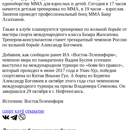
единоборству ММА для взрослых и детей. Сегодня в 17 часов
начнется детская тренировка по ММА, в 19 часов – взрослая.
Занятия проведет профессиональный боец ММА Баир
Асалханов.
Также в клубе планируются тренировки по вольной борьбе от
мастера спорта международного класса Базара Жалсапова.
Тренером-консультантом станет трехкратный чемпион России
по вольной борьбе Александр Богомоев.
Добавим, как сообщало ранее ИА «Восток-Телеинформ»,
чемпион мира по панкратиону Вадим Бусеев успешно
выступил на международном турнире по «боям без правил»,
который проходил в июне 2017 года в Улан-Удэ, победив
спортсмена из Китая Яньпан Гуо. А борец из Бурятии
Александр Богомоев в октябре этого года стал чемпионом
международного турнира на призы Владимира Семенова. Он
завершился 29 октября в г. Нефтеюганск.
Источник: ВостокТелеинформ
спорт
клуб
открытие