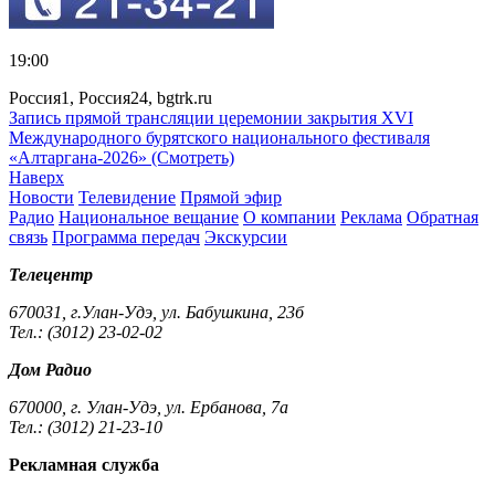
19:00
Россия1, Россия24, bgtrk.ru
Запись прямой трансляции церемонии закрытия XVI
Международного бурятского национального фестиваля
«Алтаргана-2026» (Смотреть)
Наверх
Новости
Телевидение
Прямой эфир
Радио
Национальное вещание
О компании
Реклама
Обратная
связь
Программа передач
Экскурсии
Телецентр
670031, г.Улан-Удэ, ул. Бабушкина, 23б
Тел.: (3012) 23-02-02
Дом Радио
670000, г. Улан-Удэ, ул. Ербанова, 7а
Тел.: (3012) 21-23-10
Рекламная служба