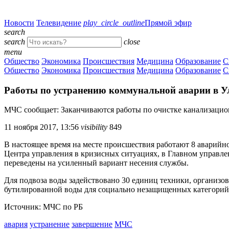
Новости
Телевидение
play_circle_outline
Прямой эфир
search
search
close
menu
Общество
Экономика
Происшествия
Медицина
Образование
С
Общество
Экономика
Происшествия
Медицина
Образование
С
Работы по устранению коммунальной аварии в У
МЧС сообщает: Заканчиваются работы по очистке канализацион
11 ноября 2017, 13:56
visibility
849
В настоящее время на месте происшествия работают 8 аварийн
Центра управления в кризисных ситуациях, в Главном управл
переведены на усиленный вариант несения службы.
Для подвоза воды задействовано 30 единиц техники, организо
бутилированной воды для социально незащищенных категорий 
Источник: МЧС по РБ
авария
устранение
завершение
МЧС