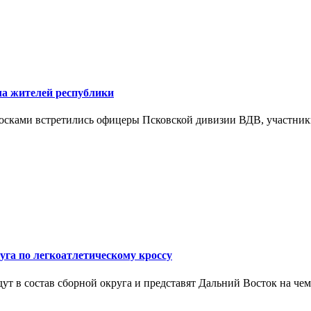
ла жителей республики
досками встретились офицеры Псковской дивизии ВДВ, участни
уга по легкоатлетическому кроссу
ут в состав сборной округа и представят Дальний Восток на ч