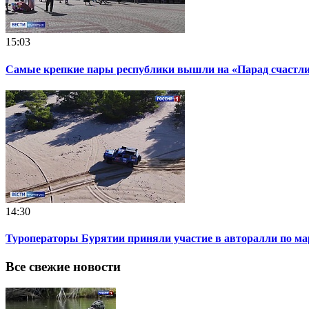
15:03
Самые крепкие пары республики вышли на «Парад счастл
14:30
Туроператоры Бурятии приняли участие в авторалли по м
Все свежие новости