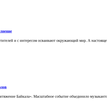
олнение
сетителей и с интересом осваивают окружающий мир. А настоящ
одов
тяжение Байкала». Масштабное событие объединило музыкантов 