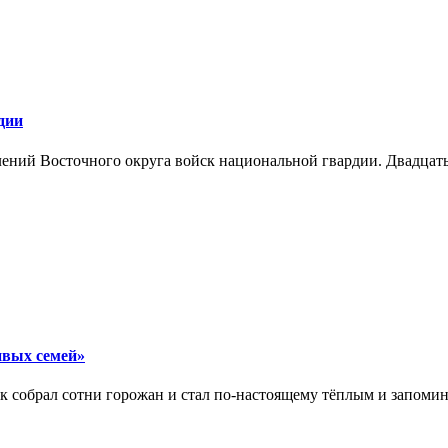
дии
лений Восточного округа войск национальной гвардии. Двадцат
ивых семей»
 собрал сотни горожан и стал по‑настоящему тёплым и запоми