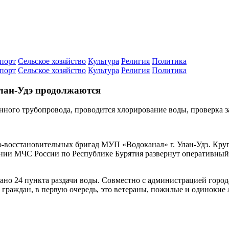
порт
Сельское хозяйство
Культура
Религия
Политика
порт
Сельское хозяйство
Культура
Религия
Политика
лан-Удэ продолжаются
ного трубопровода, проводится хлорирование воды, проверка з
о-восстановительных бригад МУП «Водоканал» г. Улан-Удэ. Кру
ении МЧС России по Республике Бурятия развернут оперативный
вано 24 пункта раздачи воды. Совместно с администрацией горо
граждан, в первую очередь, это ветераны, пожилые и одинокие