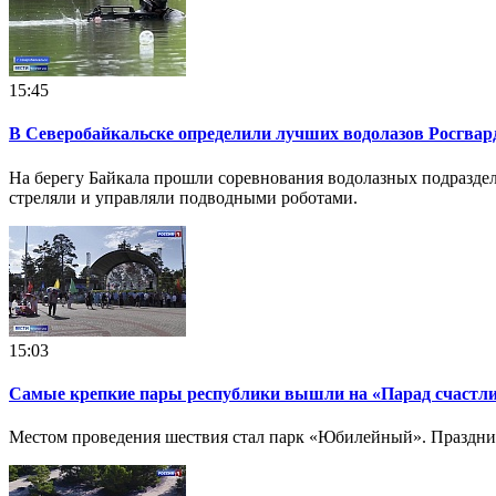
15:45
В Северобайкальске определили лучших водолазов Росгвар
На берегу Байкала прошли соревнования водолазных подразде
стреляли и управляли подводными роботами.
15:03
Самые крепкие пары республики вышли на «Парад счастл
Местом проведения шествия стал парк «Юбилейный». Праздник