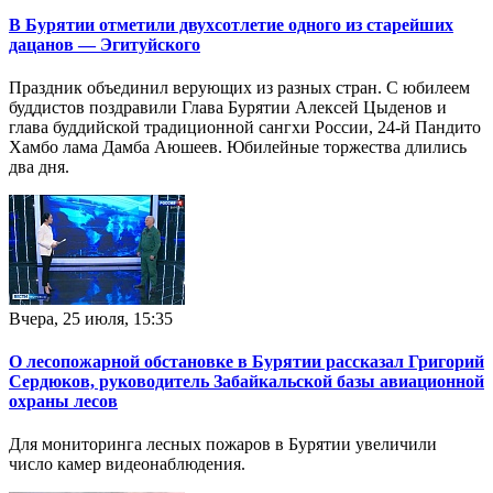
В Бурятии отметили двухсотлетие одного из старейших
дацанов — Эгитуйского
Праздник объединил верующих из разных стран. С юбилеем
буддистов поздравили Глава Бурятии Алексей Цыденов и
глава буддийской традиционной сангхи России, 24-й Пандито
Хамбо лама Дамба Аюшеев. Юбилейные торжества длились
два дня.
Вчера, 25 июля, 15:35
О лесопожарной обстановке в Бурятии рассказал Григорий
Сердюков, руководитель Забайкальской базы авиационной
охраны лесов
Для мониторинга лесных пожаров в Бурятии увеличили
число камер видеонаблюдения.