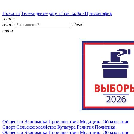
Новости
Телевидение
play_circle_outline
Прямой эфир
search
search
close
menu
Общество
Экономика
Происшествия
Медицина
Образование
Спорт
Сельское хозяйство
Культура
Религия
Политика
Общество
Экономика
Происшествия
Медицина
Образование