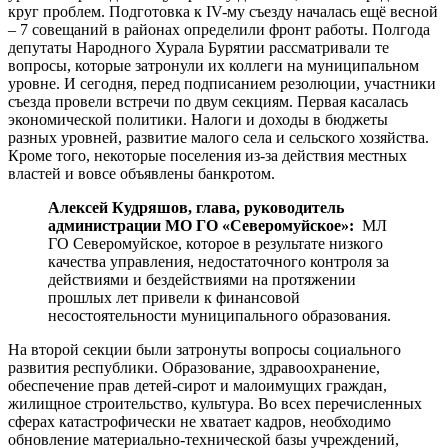
круг проблем. Подготовка к IV-му съезду началась ещё весной
– 7 совещаний в районах определили фронт работы. Полгода
депутаты Народного Хурала Бурятии рассматривали те
вопросы, которые затронули их коллеги на муниципальном
уровне. И сегодня, перед подписанием резолюции, участники
съезда провели встречи по двум секциям. Первая касалась
экономической политики. Налоги и доходы в бюджеты
разных уровней, развитие малого села и сельского хозяйства.
Кроме того, некоторые поселения из-за действия местных
властей и вовсе объявлены банкротом.
Алексей Кудряшов, глава, руководитель
администрации МО ГО «Северомуйское»:
МЛ
ГО Северомуйское, которое в результате низкого
качества управления, недостаточного контроля за
действиями и бездействиями на протяжении
прошлых лет привели к финансовой
несостоятельности муниципального образования.
На второй секции были затронуты вопросы социального
развития республики. Образование, здравоохранение,
обеспечение прав детей-сирот и малоимущих граждан,
жилищное строительство, культура. Во всех перечисленных
сферах катастрофически не хватает кадров, необходимо
обновление материально-технической базы учреждений,