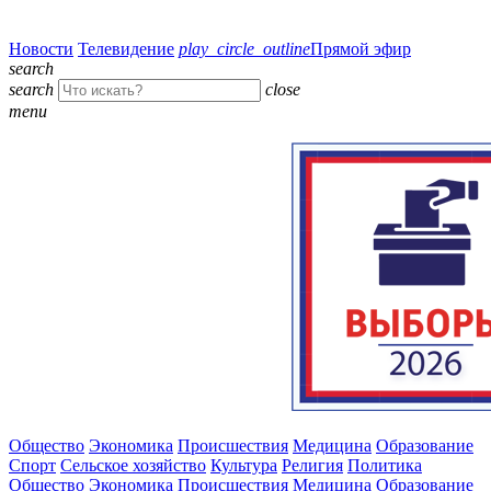
Новости
Телевидение
play_circle_outline
Прямой эфир
search
search
close
menu
Общество
Экономика
Происшествия
Медицина
Образование
Спорт
Сельское хозяйство
Культура
Религия
Политика
Общество
Экономика
Происшествия
Медицина
Образование