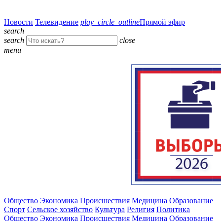
Новости
Телевидение
play_circle_outline
Прямой эфир
search
search
close
menu
Общество
Экономика
Происшествия
Медицина
Образование
Спорт
Сельское хозяйство
Культура
Религия
Политика
Общество
Экономика
Происшествия
Медицина
Образование