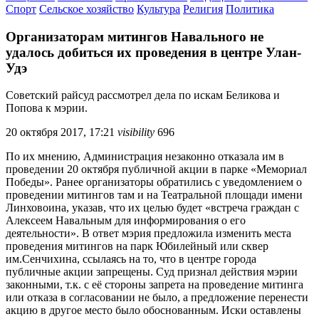
Спорт
Сельское хозяйство
Культура
Религия
Политика
Организаторам митингов Навального не
удалось добиться их проведения в центре Улан-
Удэ
Советский райсуд рассмотрел дела по искам Беликова и
Попова к мэрии.
20 октября 2017, 17:21
visibility
696
По их мнению, Администрация незаконно отказала им в
проведении 20 октября публичной акции в парке «Мемориал
Победы». Ранее организаторы обратились с уведомлением о
проведении митингов там и на Театральной площади имени
Линховоина, указав, что их целью будет «встреча граждан с
Алексеем Навальным для информирования о его
деятельности». В ответ мэрия предложила изменить места
проведения митингов на парк Юбилейный или сквер
им.Сенчихина, ссылаясь на то, что в центре города
публичные акции запрещены. Суд признал действия мэрии
законными, т.к. с её стороны запрета на проведение митинга
или отказа в согласовании не было, а предложение перенести
акцию в другое место было обоснованным. Иски оставлены