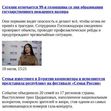
Сегодня отмечается 99-я годовщина со дня образования
государственного пожарного надзора
Они первыми видят опасность и делают всё, чтобы огонь не
привёл к трагедии. Сотрудники Госпожнадзора ежедневно
проверяют объекты, проводят профилактические рейды и
предупреждают чрезвычайные ситуации.
18 июля, 15:21
Семья известного в Бурятии композитора и исполнителя
представила республику на фестивале «Семья России»
Событие объединило 20 семей из 17 регионов страны.
Выступление трио Цыдыповых, наполненное национальным
колоритом, покорило зрителей и жюри, став одним из самых
запоминающихся номеров гала-концерта.