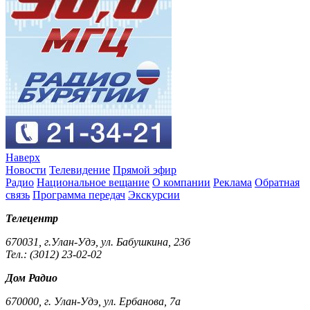
Наверх
Новости
Телевидение
Прямой эфир
Радио
Национальное вещание
О компании
Реклама
Обратная
связь
Программа передач
Экскурсии
Телецентр
670031, г.Улан-Удэ, ул. Бабушкина, 23б
Тел.: (3012) 23-02-02
Дом Радио
670000, г. Улан-Удэ, ул. Ербанова, 7а