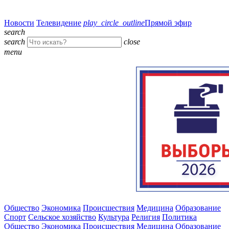
Новости
Телевидение
play_circle_outline
Прямой эфир
search
search
close
menu
Общество
Экономика
Происшествия
Медицина
Образование
Спорт
Сельское хозяйство
Культура
Религия
Политика
Общество
Экономика
Происшествия
Медицина
Образование