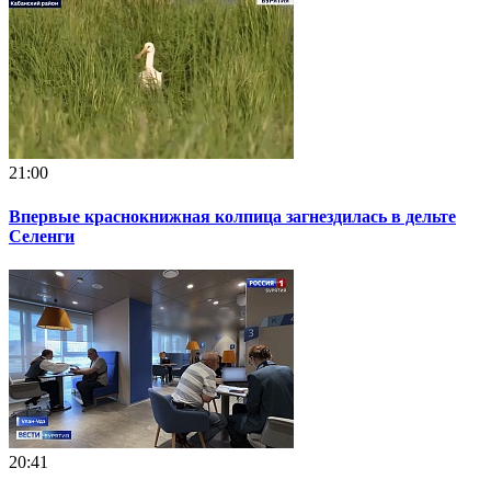
21:00
Впервые краснокнижная колпица загнездилась в дельте
Селенги
20:41