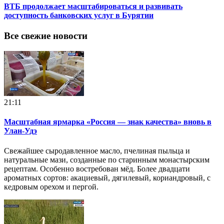
ВТБ продолжает масштабироваться и развивать
доступность банковских услуг в Бурятии
Все свежие новости
21:11
Масштабная ярмарка «Россия — знак качества» вновь в
Улан-Удэ
Свежайшее сыродавленное масло, пчелиная пыльца и
натуральные мази, созданные по старинным монастырским
рецептам. Особенно востребован мёд. Более двадцати
ароматных сортов: акациевый, дягилевый, кориандровый, с
кедровым орехом и пергой.