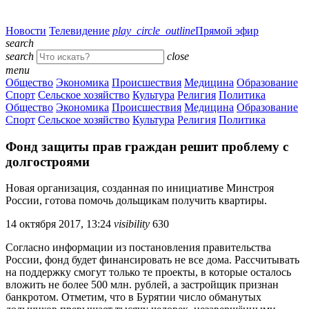
Новости
Телевидение
play_circle_outline
Прямой эфир
search
search
close
menu
Общество
Экономика
Происшествия
Медицина
Образование
Спорт
Сельское хозяйство
Культура
Религия
Политика
Общество
Экономика
Происшествия
Медицина
Образование
Спорт
Сельское хозяйство
Культура
Религия
Политика
Фонд защиты прав граждан решит проблему с
долгостроями
Новая организация, созданная по инициативе Минстроя
России, готова помочь дольщикам получить квартиры.
14 октября 2017, 13:24
visibility
630
Согласно информации из постановления правительства
России, фонд будет финансировать не все дома. Рассчитывать
на поддержку смогут только те проекты, в которые осталось
вложить не более 500 млн. рублей, а застройщик признан
банкротом. Отметим, что в Бурятии число обманутых