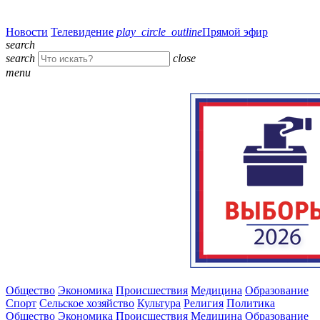
Новости
Телевидение
play_circle_outline
Прямой эфир
search
search
close
menu
Общество
Экономика
Происшествия
Медицина
Образование
Спорт
Сельское хозяйство
Культура
Религия
Политика
Общество
Экономика
Происшествия
Медицина
Образование