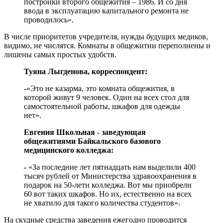
постройки второго общежития – 1986. И со дня
ввода в эксплуатацию капитального ремонта не
проводилось».
В числе приоритетов учредителя, нужды будущих медиков,
видимо, не числятся. Комнаты в общежитии переполнены и
лишены самых простых удобств.
Туяна Лыгденова, корреспондент:
-
«Это не казарма, это комната общежития, в
которой живут 9 человек. Один на всех стол для
самостоятельной работы, шкафов для одежды
нет».
Евгения Школьная - заведующая
общежитиями Байкальского базового
медицинского колледжа:
-
«За последние лет пятнадцать нам выделили 400
тысяч рублей от Министерства здравоохранения в
подарок на 50-лети колледжа. Вот мы приобрели
60 вот таких шкафов. Но их, естественно на всех
не хватило для такого количества студентов».
На скудные средства заведения ежегодно проводится