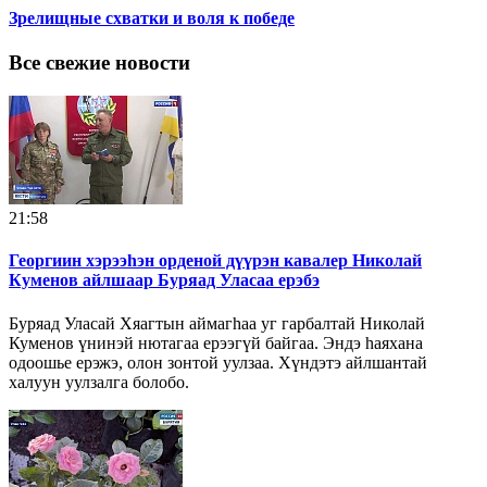
Зрелищные схватки и воля к победе
Все свежие новости
21:58
Георгиин хэрээһэн орденой дүүрэн кавалер Николай
Куменов айлшаар Буряад Уласаа ерэбэ
Буряад Уласай Хяагтын аймагһаа уг гарбалтай Николай
Куменов үнинэй нютагаа ерээгүй байгаа. Эндэ һаяхана
одоошье ерэжэ, олон зонтой уулзаа. Хүндэтэ айлшантай
халуун уулзалга болобо.