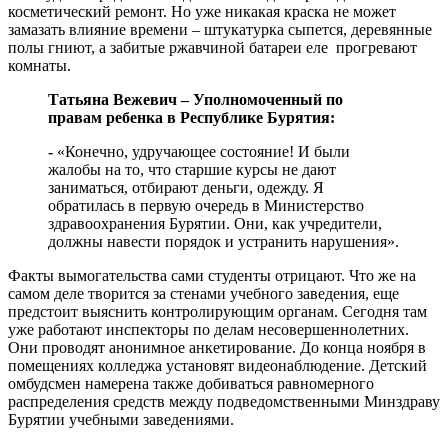
косметический ремонт. Но уже никакая краска не может
замазать влияние времени – штукатурка сыпется, деревянные
полы гниют, а забитые ржавчиной батареи еле прогревают
комнаты.
Татьяна Вежевич – Уполномоченный по
правам ребенка в Республике Бурятия:
-
«Конечно, удручающее состояние! И были
жалобы на то, что старшие курсы не дают
заниматься, отбирают деньги, одежду. Я
обратилась в первую очередь в Министерство
здравоохранения Бурятии. Они, как учредители,
должны навести порядок и устранить нарушения».
Факты вымогательства сами студенты отрицают. Что же на
самом деле творится за стенами учебного заведения, еще
предстоит выяснить контролирующим органам. Сегодня там
уже работают инспекторы по делам несовершеннолетних.
Они проводят анонимное анкетирование. До конца ноября в
помещениях колледжа установят видеонаблюдение. Детский
омбудсмен намерена также добиваться равномерного
распределения средств между подведомственными Минздраву
Бурятии учебными заведениями.