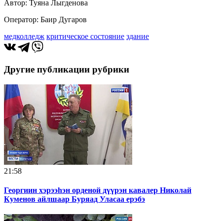
Автор: Туяна Лыгденова
Оператор: Баир Дугаров
медколледж
критическое состояние
здание
Другие публикации рубрики
21:58
Георгиин хэрээһэн орденой дүүрэн кавалер Николай
Куменов айлшаар Буряад Уласаа ерэбэ