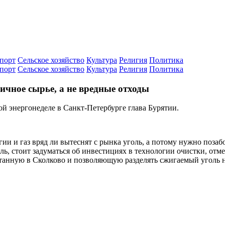
порт
Сельское хозяйство
Культура
Религия
Политика
порт
Сельское хозяйство
Культура
Религия
Политика
ичное сырье, а не вредные отходы
й энергонеделе в Санкт-Петербурге глава Бурятии.
ии и газ вряд ли вытеснят с рынка уголь, а потому нужно позаб
ь, стоит задуматься об инвестициях в технологии очистки, отме
анную в Сколково и позволяющую разделять сжигаемый уголь на