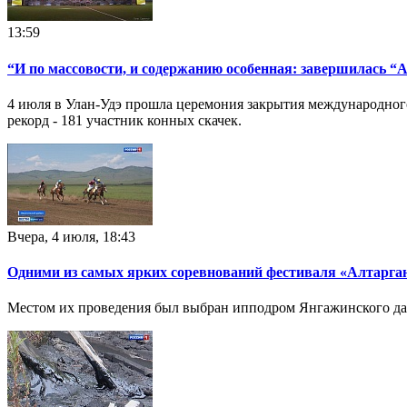
13:59
“И по массовости, и содержанию особенная: завершилась “
4 июля в Улан-Удэ прошла церемония закрытия международного
рекорд - 181 участник конных скачек.
Вчера, 4 июля, 18:43
Одними из самых ярких соревнований фестиваля «Алтарган
Местом их проведения был выбран ипподром Янгажинского да