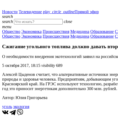
Новости
Телевидение
play_circle_outline
Прямой эфир
search
search
close
menu
Общество
Экономика
Происшествия
Медицина
Образование
С
Общество
Экономика
Происшествия
Медицина
Образование
С
Сжигание угольного топлива должно давать втор
О необходимости внедрения экотехнологий заявил на российско
5 октября 2017, 18:15
visibility
689
Алексей Цыденов считает, что альтернативные источники энерг
природы и здоровья человека. Предприятиям, добывающим угол
Красноярский край. На ГРЭС используют технологию, разработ
год это приносит энергетикам дополнительно 300 млн. рублей.
Автор: Юлия Григорьева
уголь
экология