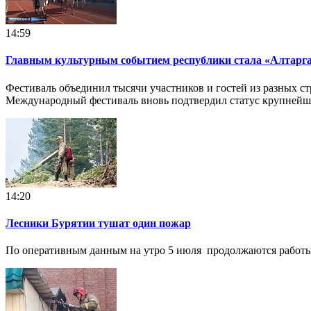
14:59
Главным культурным событием республики стала «Алтарг
Фестиваль объединил тысячи участников и гостей из разных стр
Международный фестиваль вновь подтвердил статус крупнейш
14:20
Лесники Бурятии тушат один пожар
По оперативным данным на утро 5 июля продолжаются работы 