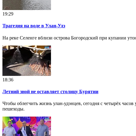
19:29
Трагедия на воде в Улан-Удэ
На реке Селенге вблизи острова Богородский при купании уто
18:36
Летний зной не оставляет столицу Бурятии
Чтобы облегчить жизнь улан-удэнцев, сегодня с четырёх часов 
пешеходы.