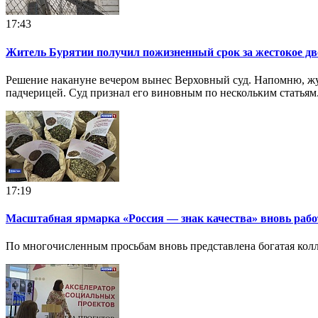
17:43
Житель Бурятии получил пожизненный срок за жестокое дв
Решение накануне вечером вынес Верховный суд. Напомню, жу
падчерицей. Суд признал его виновным по нескольким статьям
17:19
Масштабная ярмарка «Россия — знак качества» вновь рабо
По многочисленным просьбам вновь представлена богатая колл