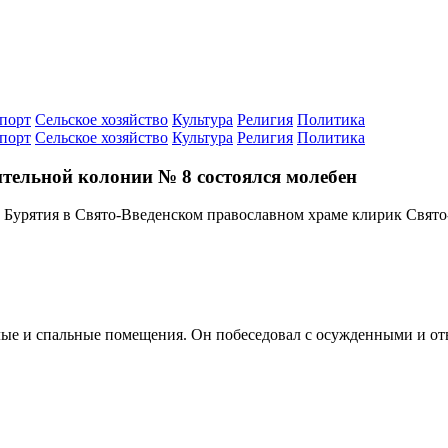
порт
Сельское хозяйство
Культура
Религия
Политика
порт
Сельское хозяйство
Культура
Религия
Политика
тельной колонии № 8 состоялся молебен
урятия в Свято-Введенском православном храме клирик Свято-Т
лые и спальные помещения. Он побеседовал с осужденными и от