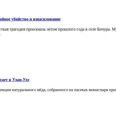
ойное убийство и изнасилование
ткая трагедия произошла летом прошлого года в селе Бичура. М
.
тает в Улан-Удэ
екция натурального мёда, собранного на пасеках монастыря пр