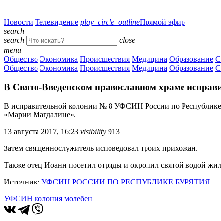
Новости
Телевидение
play_circle_outline
Прямой эфир
search
search
close
menu
Общество
Экономика
Происшествия
Медицина
Образование
С
Общество
Экономика
Происшествия
Медицина
Образование
С
В Свято-Введенском православном храме исправи
В исправительной колонии № 8 УФСИН России по Республике Б
«Марии Магдалине».
13 августа 2017, 16:23
visibility
913
Затем священнослужитель исповедовал троих прихожан.
Также отец Иоанн посетил отряды и окропил святой водой жи
Источник:
УФСИН РОССИИ ПО РЕСПУБЛИКЕ БУРЯТИЯ
УФСИН
колония
молебен