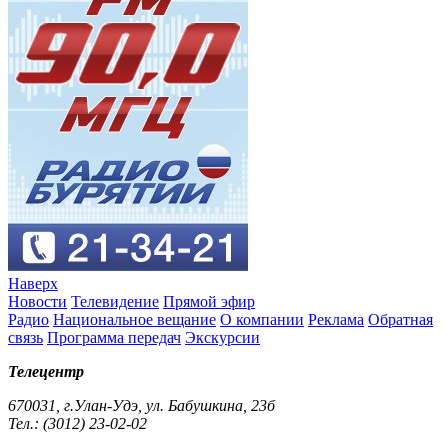
Наверх
Новости
Телевидение
Прямой эфир
Радио
Национальное вещание
О компании
Реклама
Обратная
связь
Программа передач
Экскурсии
Телецентр
670031, г.Улан-Удэ, ул. Бабушкина, 23б
Тел.: (3012) 23-02-02