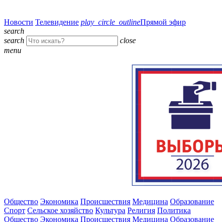
Новости
Телевидение
play_circle_outline
Прямой эфир
search
search
close
menu
Общество
Экономика
Происшествия
Медицина
Образование
Спорт
Сельское хозяйство
Культура
Религия
Политика
Общество
Экономика
Происшествия
Медицина
Образование