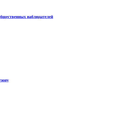
 общественных наблюдателей
езону