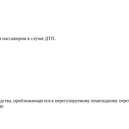
м пассажиром в случае ДТП.
едства, приближающегося к нерегулируемому пешеходному перех
а.