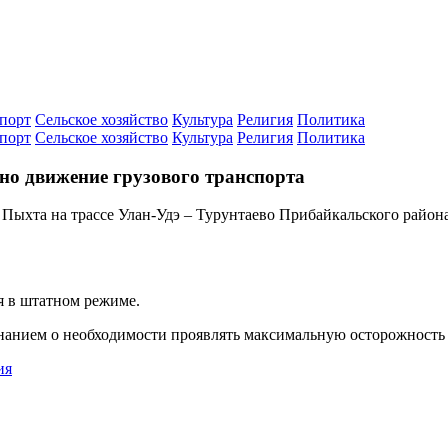
порт
Сельское хозяйство
Культура
Религия
Политика
порт
Сельское хозяйство
Культура
Религия
Политика
но движение грузового транспорта
Пыхта на трассе Улан-Удэ – Турунтаево Прибайкальского район
я в штатном режиме.
нанием о необходимости проявлять максимальную осторожность
ия