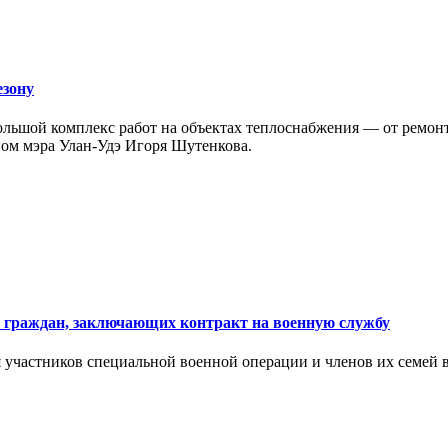
езону
ольшой комплекс работ на объектах теплоснабжения — от ремон
вом мэра Улан-Удэ Игоря Шутенкова.
 граждан, заключающих контракт на военную службу
я участников специальной военной операции и членов их семей 