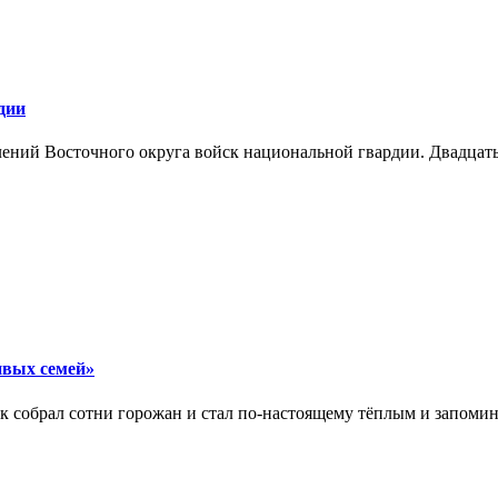
дии
лений Восточного округа войск национальной гвардии. Двадцат
ивых семей»
 собрал сотни горожан и стал по‑настоящему тёплым и запоми