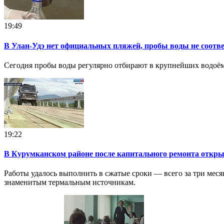
19:49
В Улан-Удэ нет официальных пляжей, пробы воды не соот
Сегодня пробы воды регулярно отбирают в крупнейших водоёма
19:22
В Курумканском районе после капитального ремонта открыл
Работы удалось выполнить в сжатые сроки — всего за три мес
знаменитым термальным источникам.