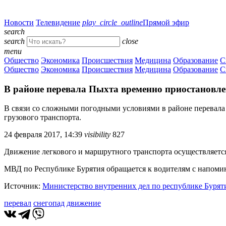
Новости
Телевидение
play_circle_outline
Прямой эфир
search
search
close
menu
Общество
Экономика
Происшествия
Медицина
Образование
С
Общество
Экономика
Происшествия
Медицина
Образование
С
В районе перевала Пыхта временно приостановле
В связи со сложными погодными условиями в районе перевала 
грузового транспорта.
24 февраля 2017, 14:39
visibility
827
Движение легкового и маршрутного транспорта осуществляетс
МВД по Республике Бурятия обращается к водителям с напоми
Источник:
Министерство внутренних дел по республике Бурят
перевал
снегопад
движение