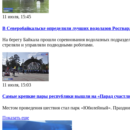
11 июля, 15:45
В Северобайкальске определили лучших водолазов Росгвар
На берегу Байкала прошли соревнования водолазных подразде
стреляли и управляли подводными роботами.
11 июля, 15:03
Самые крепкие пары республики вышли на «Парад счастл
Местом проведения шествия стал парк «Юбилейный». Праздник
Показать еще