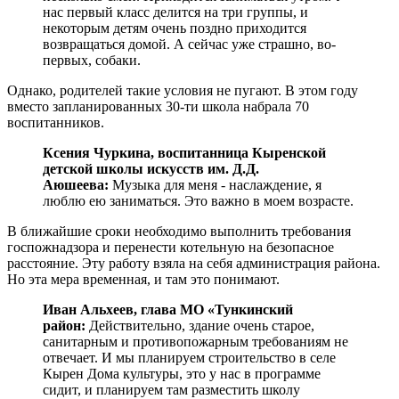
нас первый класс делится на три группы, и
некоторым детям очень поздно приходится
возвращаться домой. А сейчас уже страшно, во-
первых, собаки.
Однако, родителей такие условия не пугают. В этом году
вместо запланированных 30-ти школа набрала 70
воспитанников.
Ксения Чуркина, воспитанница Кыренской
детской школы искусств им. Д.Д.
Аюшеева:
Музыка для меня - наслаждение, я
люблю ею заниматься. Это важно в моем возрасте.
В ближайшие сроки необходимо выполнить требования
госпожнадзора и перенести котельную на безопасное
расстояние. Эту работу взяла на себя администрация района.
Но эта мера временная, и там это понимают.
Иван Альхеев, глава МО «Тункинский
район:
Действительно, здание очень старое,
санитарным и противопожарным требованиям не
отвечает. И мы планируем строительство в селе
Кырен Дома культуры, это у нас в программе
сидит, и планируем там разместить школу