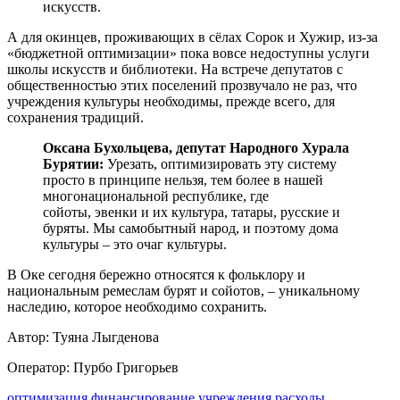
искусств.
А для окинцев, проживающих в сёлах Сорок и Хужир, из-за
«бюджетной оптимизации» пока вовсе недоступны услуги
школы искусств и библиотеки. На встрече депутатов с
общественностью этих поселений прозвучало не раз, что
учреждения культуры необходимы, прежде всего, для
сохранения традиций.
Оксана Бухольцева, депутат Народного Хурала
Бурятии:
Урезать, оптимизировать эту систему
просто в принципе нельзя, тем более в нашей
многонациональной республике, где
сойоты, эвенки и их культура, татары, русские и
буряты. Мы самобытный народ, и поэтому дома
культуры – это очаг культуры.
В Оке сегодня бережно относятся к фольклору и
национальным ремеслам бурят и сойотов, – уникальному
наследию, которое необходимо сохранить.
Автор: Туяна Лыгденова
Оператор: Пурбо Григорьев
оптимизация
финансирование
учреждения
расходы