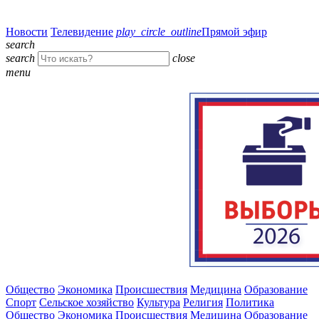
Новости
Телевидение
play_circle_outline
Прямой эфир
search
search
close
menu
Общество
Экономика
Происшествия
Медицина
Образование
Спорт
Сельское хозяйство
Культура
Религия
Политика
Общество
Экономика
Происшествия
Медицина
Образование