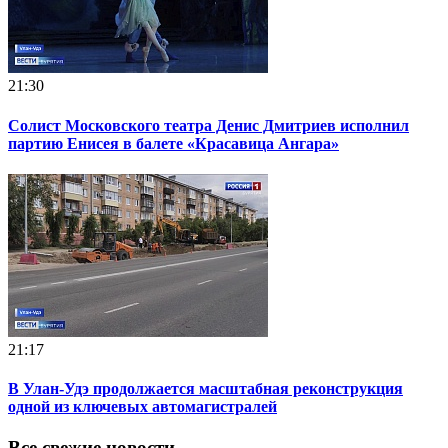
21:30
Солист Московского театра Денис Дмитриев исполнил
партию Енисея в балете «Красавица Ангара»
21:17
В Улан-Удэ продолжается масштабная реконструкция
одной из ключевых автомагистралей
Все свежие новости