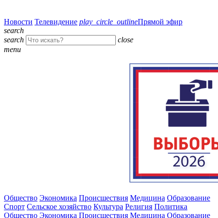
Новости
Телевидение
play_circle_outline
Прямой эфир
search
search
close
menu
Общество
Экономика
Происшествия
Медицина
Образование
Спорт
Сельское хозяйство
Культура
Религия
Политика
Общество
Экономика
Происшествия
Медицина
Образование