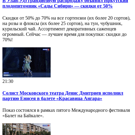
В Улан-Удэ грандиозную распродажу объявил Иркутский
плодопитомник «Сады Сибири» — скидки от 50%
Скидки от 50% до 70% на все гортензии (их более 20 сортов),
на розы и флоксы (их более 25 сортов), на туи, чубушник,
курильский чай. Ассортимент декоративных саженцев
огромный. Сейчас — лучшее время для покупки: скидки до
70%!
21:30
Солист Московского театра Денис Дмитриев исполнил
партию Енисея в балете «Красавица Ангара»
Показ состоялся в рамках пятого Международного фестиваля
«Балет на Байкале».