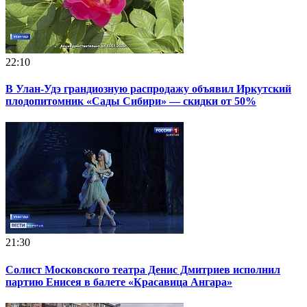
22:10
В Улан-Удэ грандиозную распродажу объявил Иркутский
плодопитомник «Сады Сибири» — скидки от 50%
21:30
Солист Московского театра Денис Дмитриев исполнил
партию Енисея в балете «Красавица Ангара»