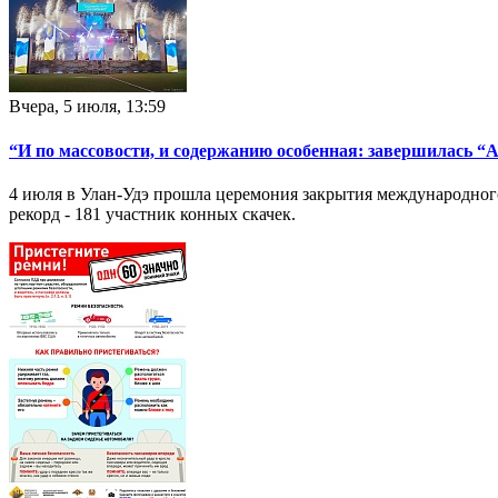
Вчера, 5 июля, 13:59
“И по массовости, и содержанию особенная: завершилась “
4 июля в Улан-Удэ прошла церемония закрытия международного
рекорд - 181 участник конных скачек.