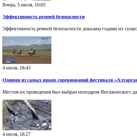
Вчера, 5 июля, 10:05
Эффективность ремней безопасности
Эффективность ремней безопасности доказана годами их сущес
4 июля, 18:43
Одними из самых ярких соревнований фестиваля «Алтарган
Местом их проведения был выбран ипподром Янгажинского да
4 июля, 18:27