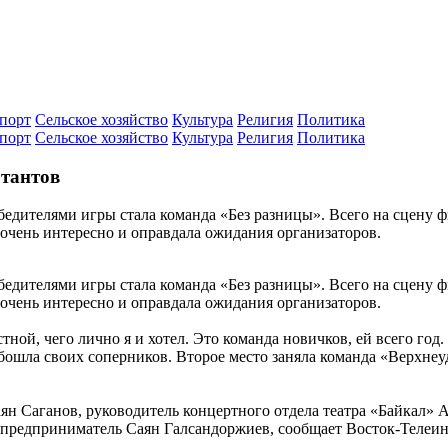
порт
Сельское хозяйство
Культура
Религия
Политика
порт
Сельское хозяйство
Культура
Религия
Политика
тантов
обедителями игры стала команда «Без разницы». Всего на сцену 
очень интересно и оправдала ожидания организаторов.
обедителями игры стала команда «Без разницы». Всего на сцену 
очень интересно и оправдала ожидания организаторов.
тной, чего лично я и хотел. Это команда новичков, ей всего год
обошла своих соперников. Второе место заняла команда «Верхнеу
н Саганов, руководитель концертного отдела театра «Байкал» 
 предприниматель Саян Галсандоржиев, сообщает Восток-Телеи