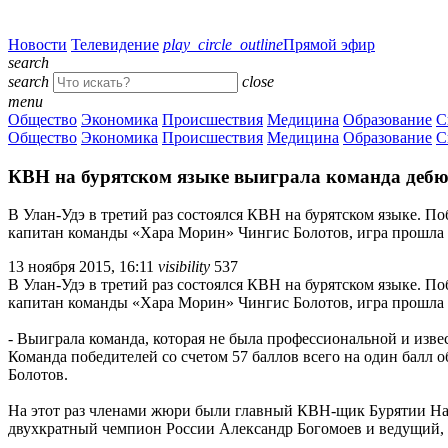
Новости
Телевидение
play_circle_outline
Прямой эфир
search
search
close
menu
Общество
Экономика
Происшествия
Медицина
Образование
С
Общество
Экономика
Происшествия
Медицина
Образование
С
КВН на бурятском языке выиграла команда дебю
В Улан-Удэ в третий раз состоялся КВН на бурятском языке. П
капитан команды «Хара Морин» Чингис Болотов, игра прошла 
13 ноября 2015, 16:11
visibility
537
В Улан-Удэ в третий раз состоялся КВН на бурятском языке. П
капитан команды «Хара Морин» Чингис Болотов, игра прошла 
- Выиграла команда, которая не была профессиональной и извес
Команда победителей со счетом 57 баллов всего на один балл 
Болотов.
На этот раз членами жюри были главный КВН-щик Бурятии Ная
двухкратный чемпион России Александр Богомоев и ведущий,